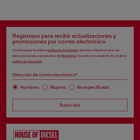
Regístrese para recibir actualizaciones y
promociones por correo electrónico
Confirmo que he leído la
política de privacidad
y autorizo a Diesel a tratar mis
datos personales para los fines de
Marketing*
descritos en el párrafo 3.1, d) de la
política de privacidad
.
Dirección de correo electrónico*
Hombres
Mujeres
No especificado
Subscribe