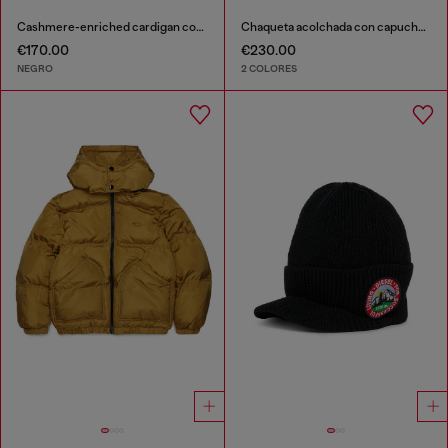
Cashmere-enriched cardigan con Logo Oval D
Chaqueta acolchada con capucha y bolsillos oversize
€170.00
€230.00
NEGRO
2 COLORES