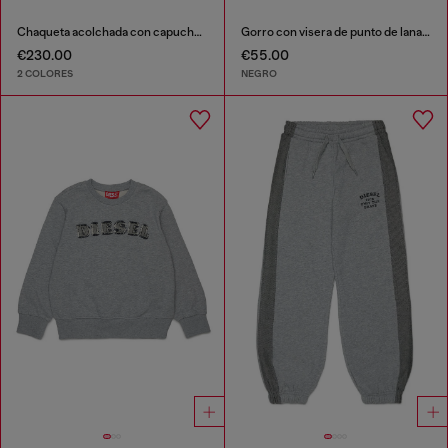
Chaqueta acolchada con capucha y bolsillos oversize
Gorro con visera de punto de lana acanalada
€230.00
€55.00
2 COLORES
NEGRO