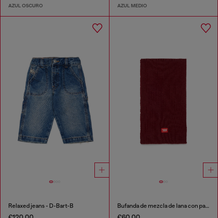
AZUL OSCURO
AZUL MEDIO
Relaxed jeans - D-Bart-B
Bufanda de mezcla de lana con parche de logo D
€120.00
€60.00