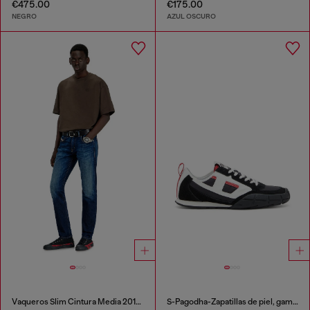
€475.00
€175.00
NEGRO
AZUL OSCURO
Vaqueros Slim Cintura Media 2019 D-Strukt
S-Pagodha-Zapatillas de piel, gamuza y ripstop