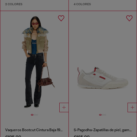
2 COLORES
4 COLORES
Vaqueros Bootcut Cintura Baja 1969 D-Ebbey
S-Pagodha-Zapatillas de piel, gamuza y ripstop