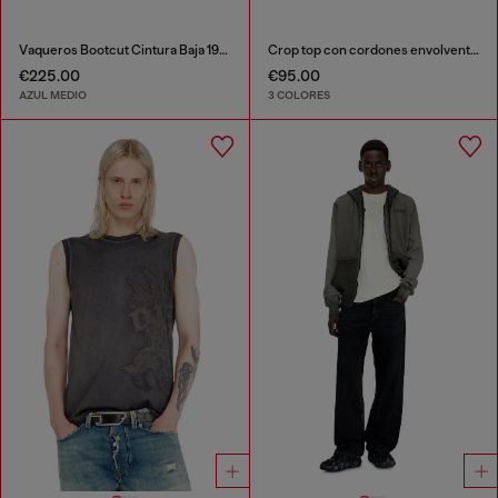
Vaqueros Bootcut Cintura Baja 1969 D-Ebbey
Crop top con cordones envolventes
€225.00
€95.00
AZUL MEDIO
3 COLORES