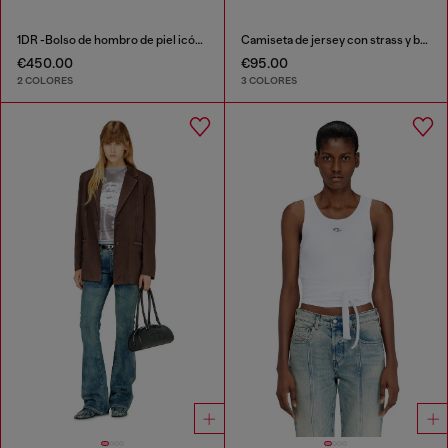
1DR -Bolso de hombro de piel icónico con charms en el asa
Camiseta de jersey con strass y burnout effect
€450.00
€95.00
2 COLORES
3 COLORES