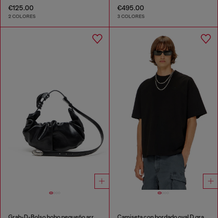
€125.00
€495.00
2 COLORES
3 COLORES
Grab-D-Bolso hobo pequeño arrugado
Camiseta con bordado oval D grande