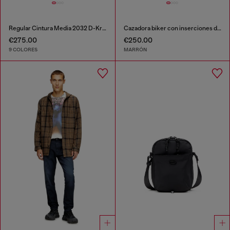
Regular Cintura Media 2032 D-Krooley-BW Joggjeans®
Cazadora biker con inserciones de canalé
€275.00
€250.00
9 COLORES
MARRÓN