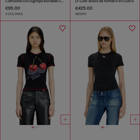
Camiseta con logotipo bordado con abertura
D-Line-Bolso de hombro en cuero
€95.00
€425.00
4 COLORES
NEGRO