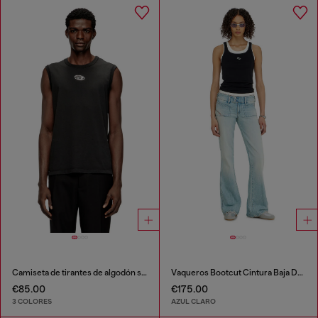
Camiseta de tirantes de algodón sin mangas con Oval D metálico
Vaqueros Bootcut Cintura Baja D-Hush
€85.00
€175.00
3 COLORES
AZUL CLARO