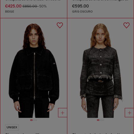
€425.00
€595.00
€850.00
-50%
BEIGE
GRIS OSCURO
UNISEX