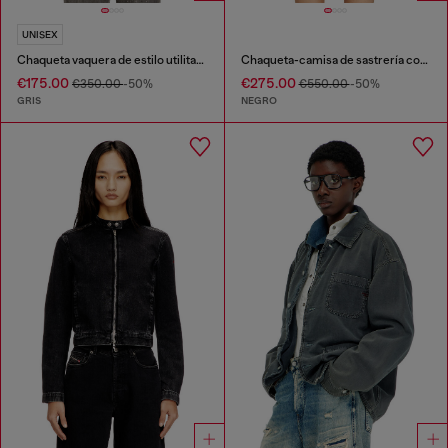
UNISEX
Chaqueta vaquera de estilo utilitario con cuello en contraste
Chaqueta-camisa de sastrería con pliegues revestidos
€175.00
€275.00
€350.00
-50%
€550.00
-50%
GRIS
NEGRO