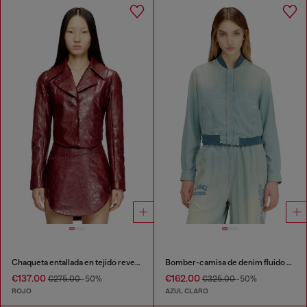
Chaqueta entallada en tejido revestido
Bomber-camisa de denim fluido con efecto suciedad
€137.00
€162.00
€275.00
-50%
€325.00
-50%
ROJO
AZUL CLARO