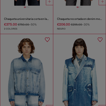
Chaqueta universitaria corta en lana y cuero
Chaqueta recortada en denim monocromático
€375.00
€206.00
€750.00
-50%
€295.00
-30%
2 COLORES
NEGRO