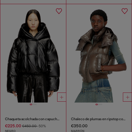
Chaqueta acolchada con capucha en tejido recubierto
Chaleco de plumas en ripstop con capucha desmontable
€225.00
€350.00
€450.00
-50%
NEGRO
MARRÓN