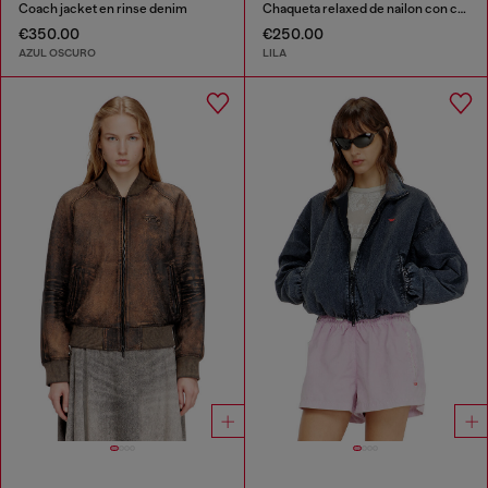
Coach jacket en rinse denim
Chaqueta relaxed de nailon con cuello alto
€350.00
€250.00
AZUL OSCURO
LILA