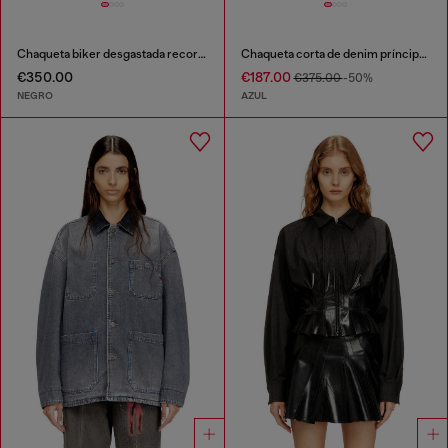
Chaqueta biker desgastada recortada
Chaqueta corta de denim príncipe de Gales
€350.00
€187.00
€375.00
-50%
NEGRO
AZUL