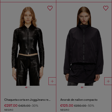
Chaqueta corta en JoggJeans revestido brillante.
Anorak de nailon compacto
€297.00
€125.00
€425.00
-30%
€250.00
-50%
NEGRO
NEGRO