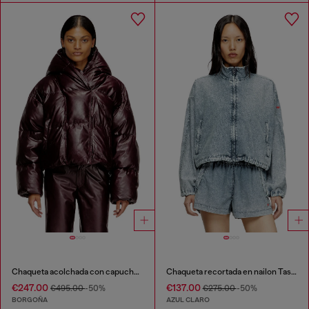
Chaqueta acolchada con capucha burgundy en tejido recubierto
Chaqueta recortada en nailon Taslan reciclado
€247.00
€137.00
€495.00
-50%
€275.00
-50%
BORGOÑA
AZUL CLARO