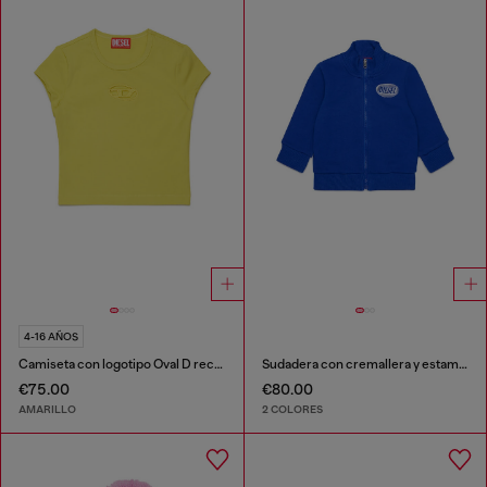
4-16 AÑOS
Camiseta con logotipo Oval D recortado
Sudadera con cremallera y estampado de logo
€75.00
€80.00
AMARILLO
2 COLORES