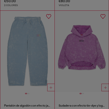
€50.00
€80.00
2 COLORES
VIOLETA
Pantalón de algodón con efecto jaspeado
Sudadera con efecto tie-dye y logo arcoíris