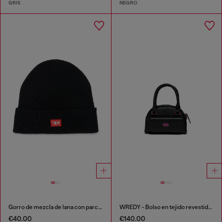
GRIS
NEGRO
Gorro de mezcla de lana con parche de logo D
WREDY - Bolso en tejido revestido granuloso
€40.00
€140.00