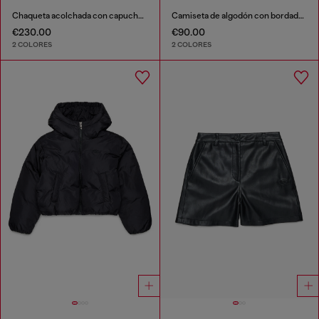
Chaqueta acolchada con capucha y bolsillos oversize
Camiseta de algodón con bordado tonal Oval D
€230.00
€90.00
2 COLORES
2 COLORES