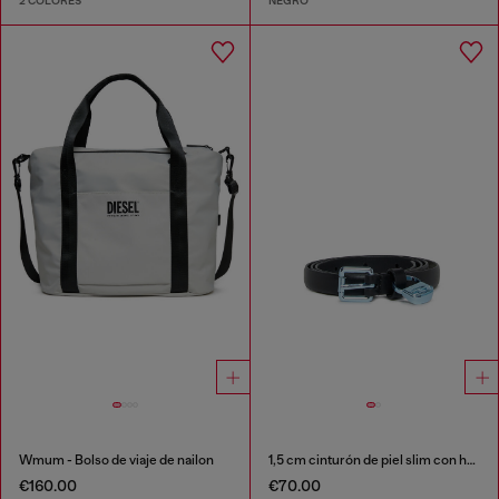
2 COLORES
NEGRO
Wmum - Bolso de viaje de nailon
1,5 cm cinturón de piel slim con hebilla metálica y charm
€160.00
€70.00