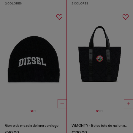
2 COLORES
2 COLORES
Gorro de mezcla de lana con logo
WMONTY - Bolso tote de nailon acolchado
€40.00
€120.00