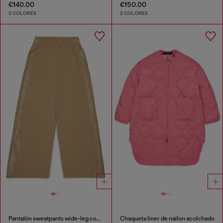
€140.00
€150.00
2 COLORES
2 COLORES
Pantalón sweatpants wide-leg con efecto metálico
Chaqueta liner de nailon acolchado