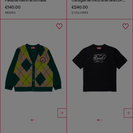
Falda de nailon acolchada
Cárdigan de mezcla de lana con motivo argyle
€140.00
€240.00
NEGRO
2 COLORES