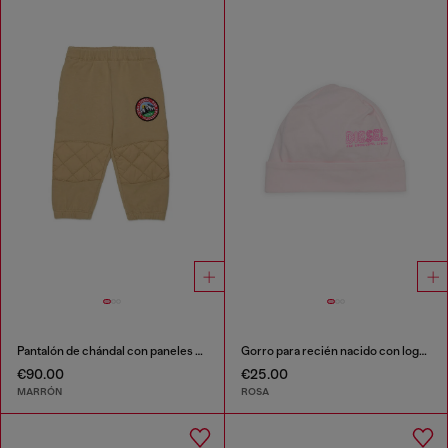
Pantalón de chándal con paneles acolchados en las rodillas
Gorro para recién nacido con logo doodle estampado
€90.00
€25.00
MARRÓN
ROSA