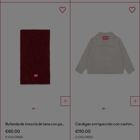
Bufanda de mezcla de lana con parche de logo D
Cárdigan enriquecido con cashmere y cuello festoneado
€60.00
€110.00
2 COLORES
2 COLORES