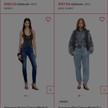
€125.00
€157.00
€250.00
-50%
€225.00
-30%
NEGRO
AZUL CLARO
UNISEX
Vaqueros Skinny Cintura Media 2017 Slandy
Vaqueros Slim Cintura Media D-Labb