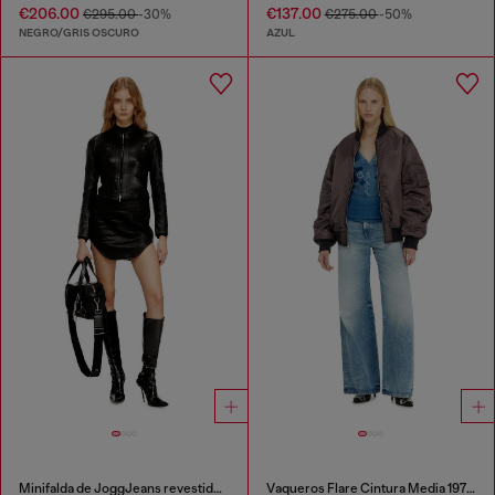
€206.00
€137.00
€295.00
-30%
€275.00
-50%
NEGRO/GRIS OSCURO
AZUL
Minifalda de JoggJeans revestidos con brillo
Vaqueros Flare Cintura Media 1978 D-Akemi