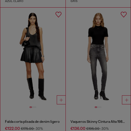
AZUL CLARO
GRIS
Falda corta plisada de denim ligero
Vaqueros Skinny Cintura Alta 1984 Slandy-High
€122.00
€136.00
€175.00
-30%
€195.00
-30%