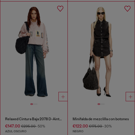
Relaxed Cintura Baja 2078 D-Ainty Joggjeans®
Minifalda de mezclilla con botones
€147.00
€122.00
€295.00
-50%
€175.00
-30%
AZUL OSCURO
NEGRO