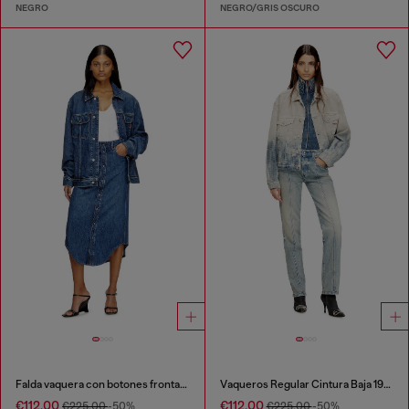
NEGRO
NEGRO/GRIS OSCURO
Falda vaquera con botones frontales
Vaqueros Regular Cintura Baja 1989 D-Mine
€112.00
€112.00
€225.00
-50%
€225.00
-50%