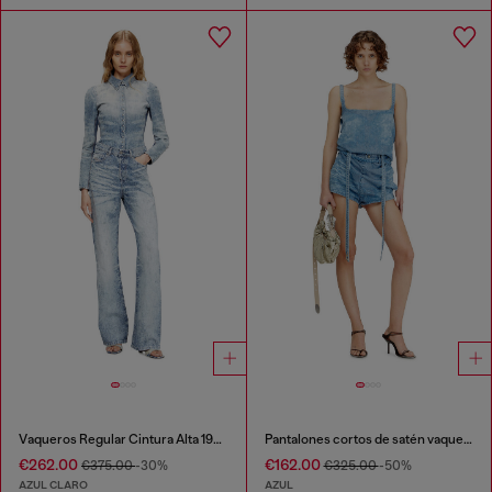
Vaqueros Regular Cintura Alta 1971 D-Sent
Pantalones cortos de satén vaquero
€262.00
€162.00
€375.00
-30%
€325.00
-50%
AZUL CLARO
AZUL