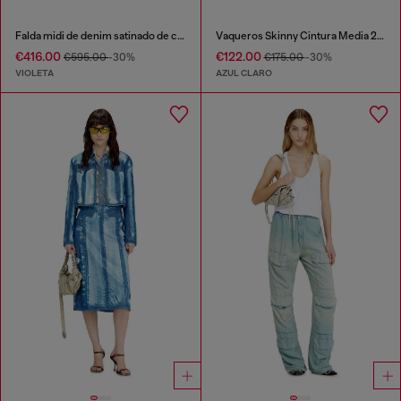
Falda midi de denim satinado de color
Vaqueros Skinny Cintura Media 2017 Slandy
€416.00
€122.00
€595.00
-30%
€175.00
-30%
VIOLETA
AZUL CLARO