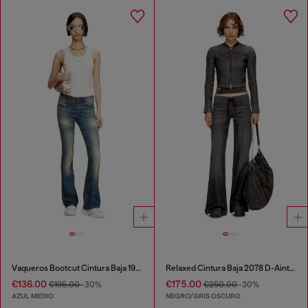
Vaqueros Bootcut Cintura Baja 1969 D-Ebbey
Relaxed Cintura Baja 2078 D-Ainty Joggjeans®
€136.00
€175.00
€195.00
-30%
€250.00
-30%
AZUL MEDIO
NEGRO/GRIS OSCURO