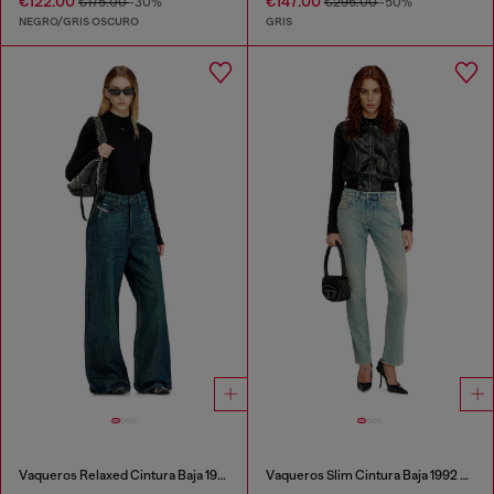
€122.00
€147.00
€175.00
-30%
€295.00
-50%
NEGRO/GRIS OSCURO
GRIS
Vaqueros Relaxed Cintura Baja 1996 D-Sire
Vaqueros Slim Cintura Baja 1992 D-Jiann