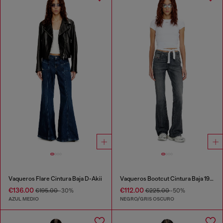
Vaqueros Flare Cintura Baja D-Akii
Vaqueros Bootcut Cintura Baja 1969 D-Ebbey
€136.00
€112.00
€195.00
-30%
€225.00
-50%
AZUL MEDIO
NEGRO/GRIS OSCURO