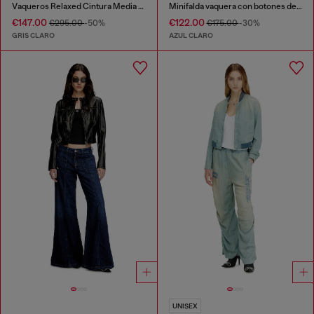
Vaqueros Relaxed Cintura Media 1997 D-Enim-M
Minifalda vaquera con botones delanteros
€147.00
€122.00
€295.00
-50%
€175.00
-30%
GRIS CLARO
AZUL CLARO
UNISEX