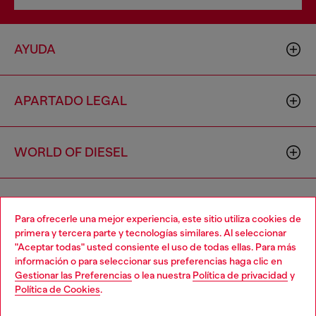
AYUDA
APARTADO LEGAL
WORLD OF DIESEL
CORPORATE
Para ofrecerle una mejor experiencia, este sitio utiliza cookies de
primera y tercera parte y tecnologías similares. Al seleccionar
"Aceptar todas" usted consiente el uso de todas ellas. Para más
Choose your location
información o para seleccionar sus preferencias haga clic en
Gestionar las Preferencias
o lea nuestra
Política de privacidad
y
You are currently browsing España website, but it seems you
Política de Cookies
.
may be based in United States