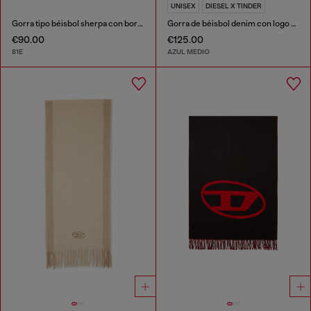
UNISEX
DIESEL X TINDER
Gorra tipo béisbol sherpa con bordado Oval D
Gorra de béisbol denim con logo For Successful Loving
€90.00
€125.00
81E
AZUL MEDIO