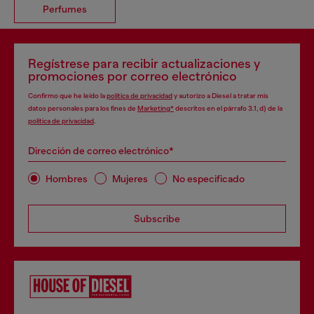
Perfumes
Regístrese para recibir actualizaciones y
promociones por correo electrónico
Confirmo que he leído la
política de privacidad
y autorizo a Diesel a tratar mis
datos personales para los fines de
Marketing*
descritos en el párrafo 3.1, d) de la
política de privacidad
.
Dirección de correo electrónico*
Hombres
Mujeres
No especificado
Subscribe