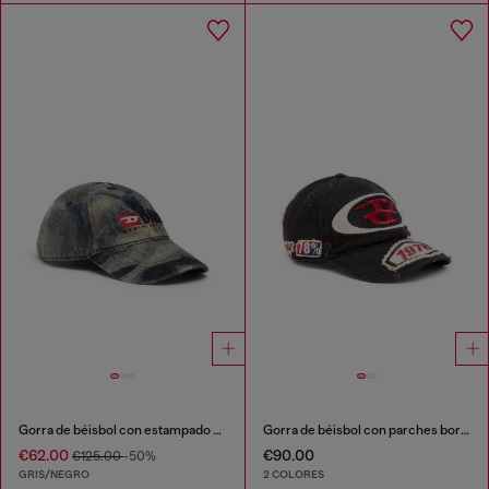
Gorra de béisbol con estampado de camuflaje por toda la superficie
Gorra de béisbol con parches bordados
€62.00
€90.00
€125.00
-50%
GRIS/NEGRO
2 COLORES