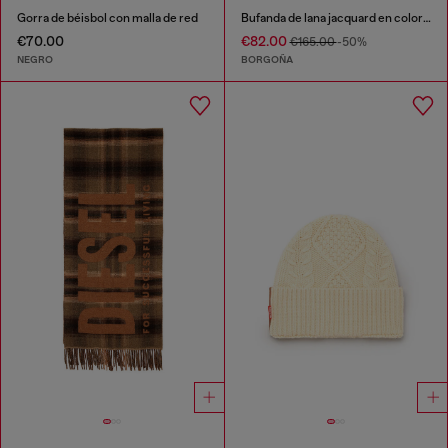
Gorra de béisbol con malla de red
Bufanda de lana jacquard en color burgundy
€70.00
€82.00
€165.00
-50%
NEGRO
BORGOÑA