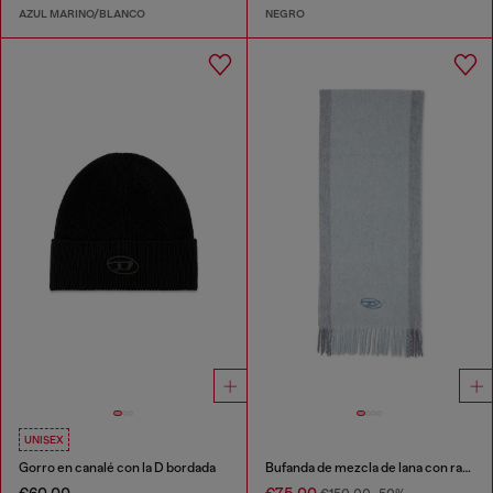
AZUL MARINO/BLANCO
NEGRO
UNISEX
Gorro en canalé con la D bordada
Bufanda de mezcla de lana con rayas en contraste
€60.00
€75.00