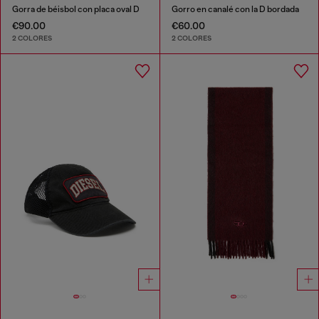
Gorra de béisbol con placa oval D
Gorro en canalé con la D bordada
€90.00
€60.00
2 COLORES
2 COLORES