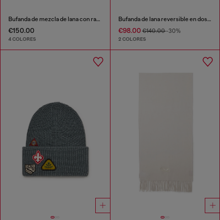
Bufanda de mezcla de lana con rayas en contraste
Bufanda de lana reversible en dos tonos
€150.00
€98.00
€140.00
-30%
4 COLORES
2 COLORES