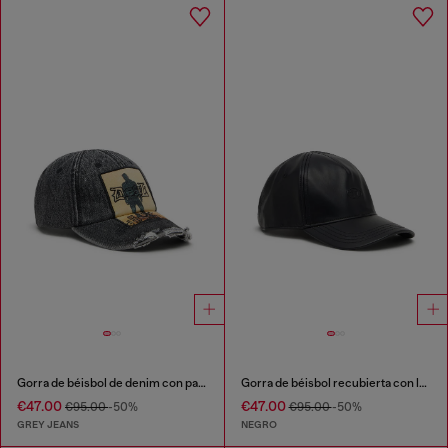
Gorra de béisbol de denim con parche y detalles deshilachados
Gorra de béisbol recubierta con logo en relieve
€47.00
€47.00
€95.00
-50%
€95.00
-50%
GREY JEANS
NEGRO