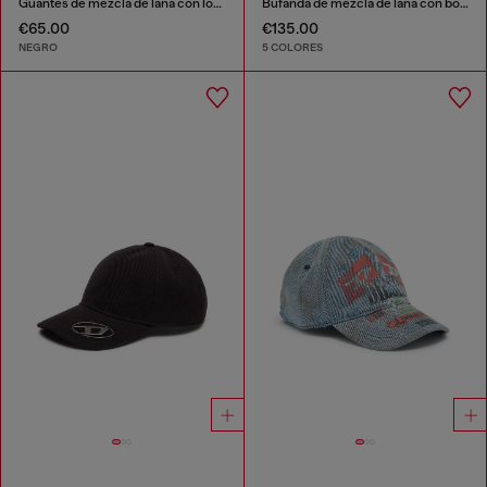
Guantes de mezcla de lana con logotipo Oval D
Bufanda de mezcla de lana con bordes de flecos
€65.00
€135.00
NEGRO
5 COLORES