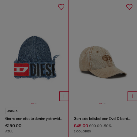
UNISEX
Gorro con efecto denim y atrevido detalle de parche
Gorra de béisbol con Oval D bordado
€150.00
€45.00
€90.00
-50%
AZUL
2 COLORES