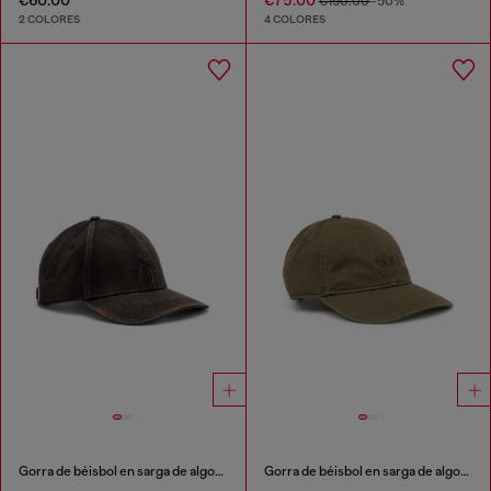
€150.00
-50%
2 COLORES
4 COLORES
Gorra de béisbol en sarga de algodón lavada
Gorra de béisbol en sarga de algodón lavada