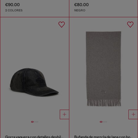
€90.00
€80.00
2 COLORES
NEGRO
Gorra vaquera con detalles deshilachados y logotipo bordado.
Bufanda de mezcla de lana con bordes de flecos