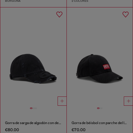
BORGOÑA
2 COLORES
Gorra de sarga de algodón con detalles desgastados
Gorra de béisbol con parche del logotipo
€80.00
€70.00