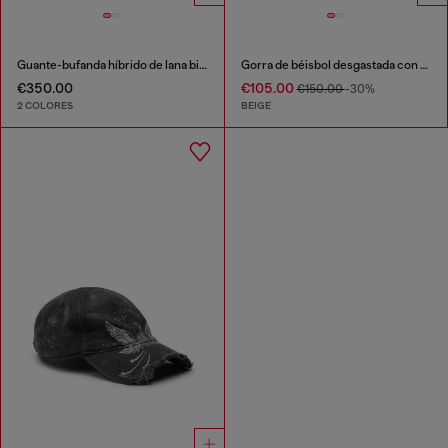
Guante-bufanda híbrido de lana bicolor
Gorra de béisbol desgastada con estampado de logo
€350.00
€105.00
€150.00
-30%
2 COLORES
BEIGE