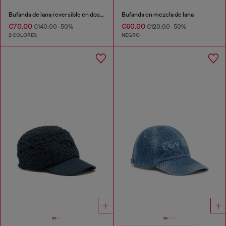
Bufanda de lana reversible en dos tonos
Bufanda en mezcla de lana
€70.00
€60.00
€140.00
-50%
€120.00
-50%
2 COLORES
NEGRO