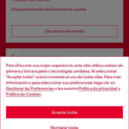
Encuentra una tienda Diesel en tu ciudad.
Encuentra una tienda
Servicios omnicanal
Para ofrecerle una mejor experiencia, este sitio utiliza cookies de
Descubre todos nuestros servicios, tanto en línea como
primera y tercera parte y tecnologías similares. Al seleccionar
en la tienda.
"Aceptar todas" usted consiente el uso de todas ellas. Para más
Choose your location
información o para seleccionar sus preferencias haga clic en
Gestionar las Preferencias
o lea nuestra
Política de privacidad
y
You are currently browsing España website, but it seems you
Política de Cookies
.
Descubre más
may be based in United States
Stay in España
Aceptar todas
AYUDA
Go to United States
Rechazar todas