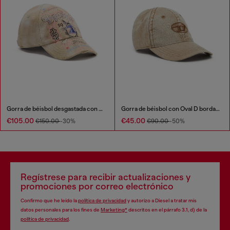
Gorra de béisbol desgastada con estampado de logo
Gorra de béisbol con Oval D bordado
€105.00
€45.00
€150.00
-30%
€90.00
-50%
Regístrese para recibir actualizaciones y
promociones por correo electrónico
Confirmo que he leído la
política de privacidad
y autorizo a Diesel a tratar mis
datos personales para los fines de
Marketing*
descritos en el párrafo 3.1, d) de la
política de privacidad
.