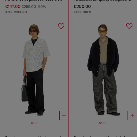
€147.00
€250.00
€295.00
-50%
AZUL OSCURO
2 COLORES