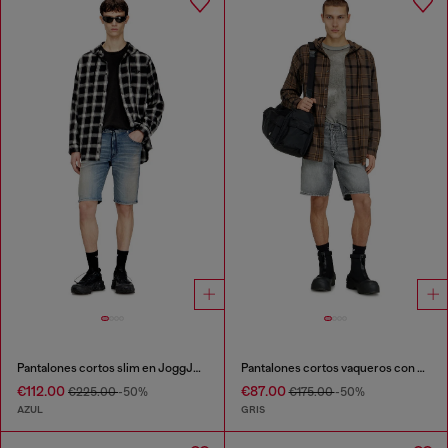
Pantalones cortos slim en JoggJeans limpio
Pantalones cortos vaqueros con dobladillos deshilachados
€112.00
€87.00
€225.00
-50%
€175.00
-50%
AZUL
GRIS