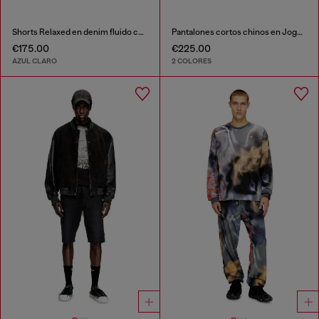
Shorts Relaxed en denim fluido con abrasiones
Pantalones cortos chinos en JoggJeans
€175.00
€225.00
AZUL CLARO
2 COLORES