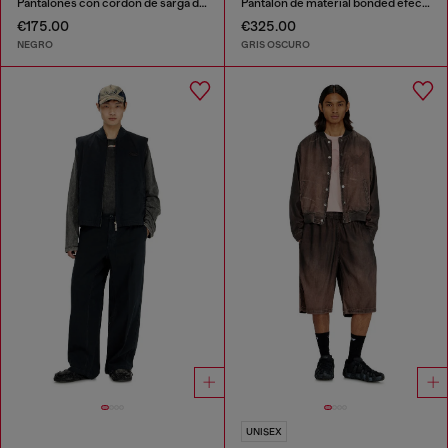
Pantalones con cordón de sarga desteñida
Pantalón de material bonded efecto desgastado
€175.00
€325.00
NEGRO
GRIS OSCURO
UNISEX