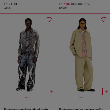
€130.00
€97.00
€195.00
-50%
AZUL
BEIGE
Pantalones de pista satinados efecto trompe l'oeil estilo biker
Pantalones de ripstop de algodón con hebillas laterales