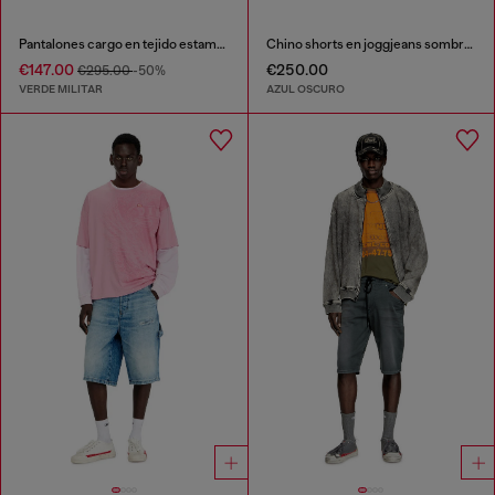
Pantalones cargo en tejido estampado
Chino shorts en joggjeans sombreado
€147.00
€250.00
€295.00
-50%
VERDE MILITAR
AZUL OSCURO