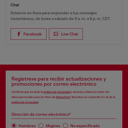
Chat
Estamos en línea para responder a tus mensajes
instantáneos, de lunes a sábado de 9 a. m. a 8 p. m. CET.
Facebook
Live Chat
Regístrese para recibir actualizaciones y
promociones por correo electrónico
Confirmo que he leído la
política de privacidad
y autorizo a Diesel a tratar mis
datos personales para los fines de
Marketing*
descritos en el párrafo 3.1, d) de la
política de privacidad
.
Dirección de correo electrónico*
Hombres
Mujeres
No especificado