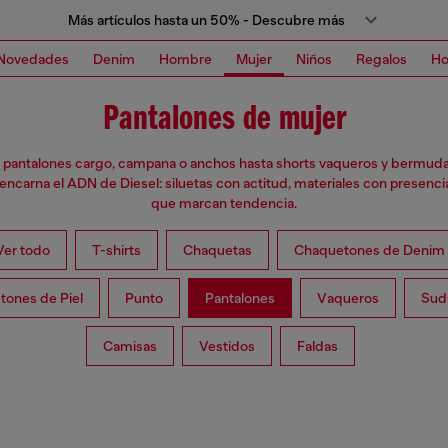
Más artículos hasta un 50% - Descubre más
Novedades
Denim
Hombre
Mujer
Niños
Regalos
H
Pantalones de mujer
pantalones cargo, campana o anchos hasta shorts vaqueros y bermuda
encarna el ADN de Diesel: siluetas con actitud, materiales con presencia
que marcan tendencia.
Ver todo
T-shirts
Chaquetas
Chaquetones de Denim
ones de Piel
Punto
Pantalones
Vaqueros
Sud
Camisas
Vestidos
Faldas