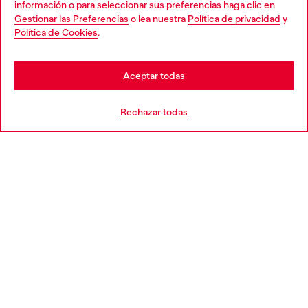
información o para seleccionar sus preferencias haga clic en
Gestionar las Preferencias
o lea nuestra
Política de privacidad
y
You are currently browsing España website, but it seems you
Política de Cookies
.
Descubre más
may be based in United States
Stay in España
Aceptar todas
AYUDA
Go to United States
Rechazar todas
APARTADO LEGAL
WORLD OF DIESEL
CORPORATE