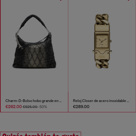
Charm-D-Bolso hobo grande en denim acolchado tratado
Reloj Closer de acero inoxidable con tono dorado
€262.00
€289.00
€525.00
-50%