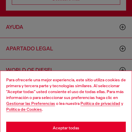
AYUDA
APARTADO LEGAL
WORLD OF DIESEL
Para ofrecerle una mejor experiencia, este sitio utiliza cookies de
primera y tercera parte y tecnologías similares. Al seleccionar
CORPORATE
"Aceptar todas" usted consiente el uso de todas ellas. Para más
Choose your location
información o para seleccionar sus preferencias haga clic en
Gestionar las Preferencias
o lea nuestra
Política de privacidad
y
You are currently browsing España website, but it seems you
Política de Cookies
.
may be based in United States
Stay in España
Aceptar todas