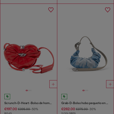
Scrunch-D-Heart -Bolso de hombro en cuero arrugado
Grab-D-Bolso hobo pequeño en denim satinado arrugado
€197.00
€262.00
€395.00
-50%
€375.00
-30%
ROJO
2 COLORES