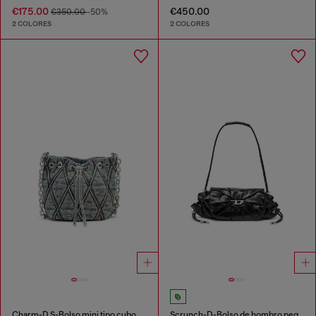
€175.00
€450.00
€350.00
-50%
2 COLORES
2 COLORES
Charm-D S-Bolso mini tipo cubo en denim acolchado con motivo argyle
Scrunch-D-Bolso de hombro pequeño de cuero arrugado