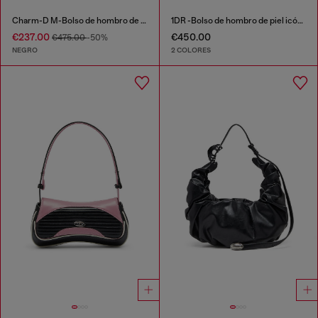
Charm-D M-Bolso de hombro de denim acolchado
1DR -Bolso de hombro de piel icónico con charms en el asa
€237.00
€450.00
€475.00
-50%
NEGRO
2 COLORES