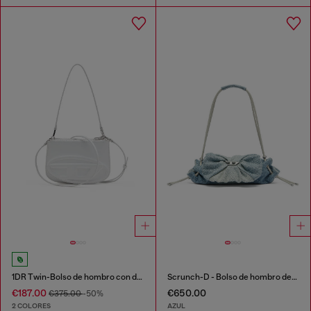
1DR Twin-Bolso de hombro con doble bolsillo en cuero estampado
Scrunch-D - Bolso de hombro denim con cristales transparentes
€187.00
€650.00
€375.00
-50%
2 COLORES
AZUL