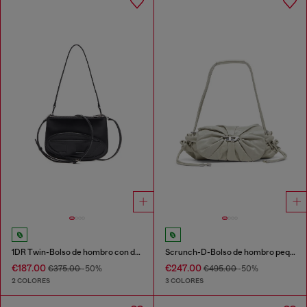
1DR Twin-Bolso de hombro con doble bolsillo en cuero estampado
Scrunch-D-Bolso de hombro pequeño de cuero arrugado
€187.00
€247.00
€375.00
-50%
€495.00
-50%
2 COLORES
3 COLORES