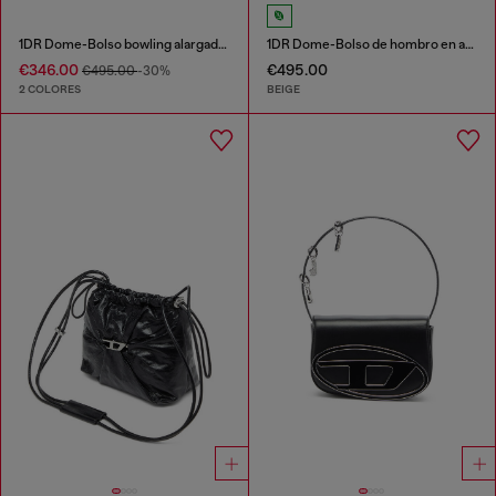
1DR Dome-Bolso bowling alargado en piel efecto serpiente
1DR Dome-Bolso de hombro en ante con Logo Oval D
€346.00
€495.00
€495.00
-30%
2 COLORES
BEIGE