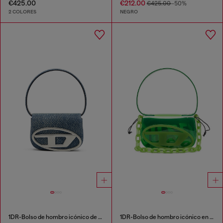
€425.00
€212.00
€425.00
-50%
2 COLORES
NEGRO
1DR-Bolso de hombro icónico de denim solarizado
1DR-Bolso de hombro icónico en TPU transparente