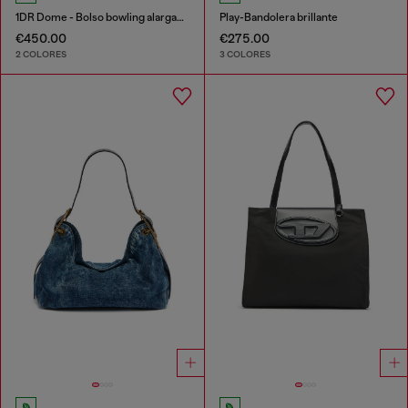
1DR Dome - Bolso bowling alargado en piel
Play-Bandolera brillante
€450.00
€275.00
2 COLORES
3 COLORES