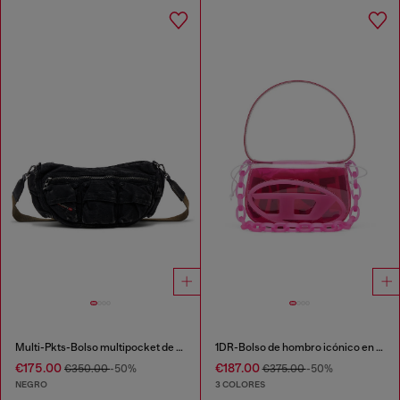
Multi-Pkts-Bolso multipocket de denim lavado
1DR-Bolso de hombro icónico en TPU transparente
€175.00
€187.00
€350.00
-50%
€375.00
-50%
NEGRO
3 COLORES