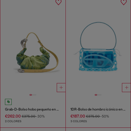
Grab-D-Bolso hobo pequeño en denim satinado arrugado
1DR-Bolso de hombro icónico en TPU transparente
€262.00
€187.00
€375.00
-30%
€375.00
-50%
2 COLORES
3 COLORES