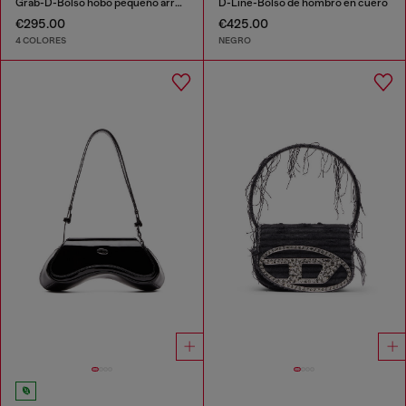
Grab-D-Bolso hobo pequeño arrugado
D-Line-Bolso de hombro en cuero
€295.00
€425.00
4 COLORES
NEGRO