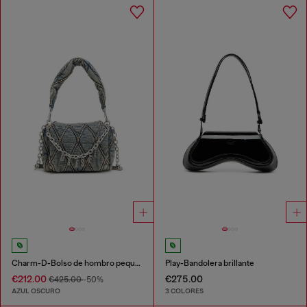
Charm-D-Bolso de hombro pequeño de denim acolchado
Play-Bandolera brillante
€212.00
€275.00
€425.00
-50%
AZUL OSCURO
3 COLORES