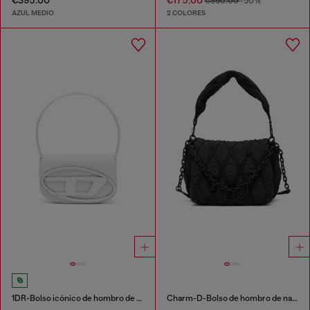
€395.00
€175.00
€350.00
-50%
AZUL MEDIO
2 COLORES
1DR-Bolso icónico de hombro de cuero napa
Charm-D-Bolso de hombro de nailon acolchado