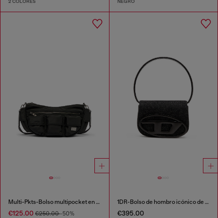
2 COLORES
NEGRO
Multi-Pkts-Bolso multipocket en tejido recubierto utility
1DR-Bolso de hombro icónico de denim lavado
€125.00
€395.00
€250.00
-50%