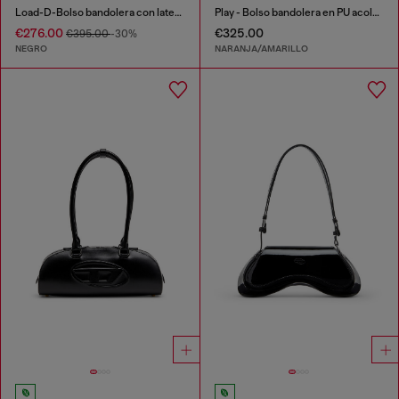
Load-D-Bolso bandolera con laterales Oval D transparentes
Play - Bolso bandolera en PU acolchado perforado
€276.00
€325.00
€395.00
-30%
NEGRO
NARANJA/AMARILLO