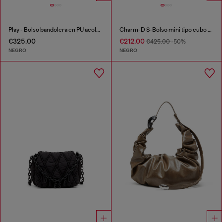
Play - Bolso bandolera en PU acolchado perforado
Charm-D S-Bolso mini tipo cubo en denim acolchado tratado
€325.00
€212.00
€425.00
-50%
NEGRO
NEGRO