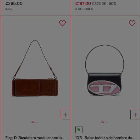
€395.00
€187.00
€375.00
-50%
AZUL
3 COLORES
Flag-D-Bandolera modular con logo en relieve y lavado oscuro
1DR - Bolso icónico de hombro de cuero napa