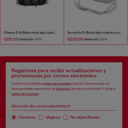
Charm-D S-Bolso mini tipo cubo en denim acolchado tratado
Scrunch-D-Bolso tipo cubo en cuero arrugado y brillante
€212.00
€225.00
€425.00
-50%
€450.00
-50%
Regístrese para recibir actualizaciones y
promociones por correo electrónico
Confirmo que he leído la
política de privacidad
y autorizo a Diesel a tratar mis
datos personales para los fines de
Marketing*
descritos en el párrafo 3.1, d) de la
política de privacidad
.
Dirección de correo electrónico*
Hombres
Mujeres
No especificado