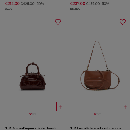
€212.00
€237.00
€425.00
-50%
€475.00
-50%
AZUL
NEGRO
1DR Dome-Pequeño bolso bowling en piel efecto cocodrilo
1DR Twin-Bolso de hombro con doble bolsillo en cuero pull-up