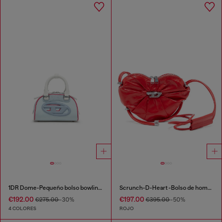
1DR Dome-Pequeño bolso bowling de bloques de color
Scrunch-D-Heart -Bolso de hombro en cuero arrugado
€192.00
€197.00
€275.00
-30%
€395.00
-50%
4 COLORES
ROJO