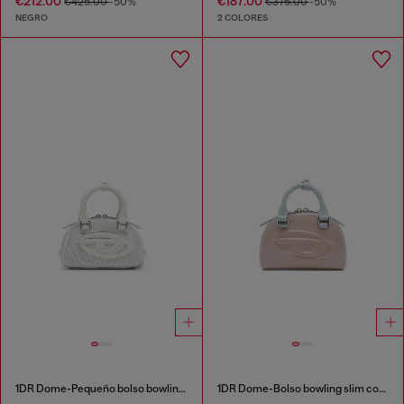
€212.00
€187.00
€425.00
-50%
€375.00
-50%
NEGRO
2 COLORES
1DR Dome-Pequeño bolso bowling en tejido Lurex
1DR Dome-Bolso bowling slim con efecto naplak