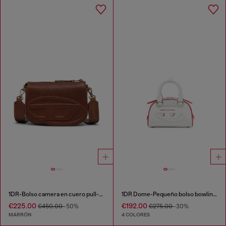
1DR-Bolso camera en cuero pull-up
1DR Dome-Pequeño bolso bowling de bloques de color
€225.00
€192.00
€450.00
-50%
€275.00
-30%
MARRÓN
4 COLORES