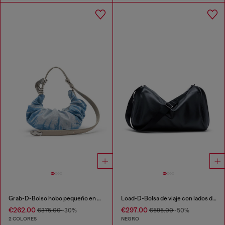
Grab-D-Bolso hobo pequeño en denim satinado arrugado
Load-D-Bolsa de viaje con lados de logo de carcasa rígida
€262.00
€297.00
€375.00
-30%
€595.00
-50%
2 COLORES
NEGRO