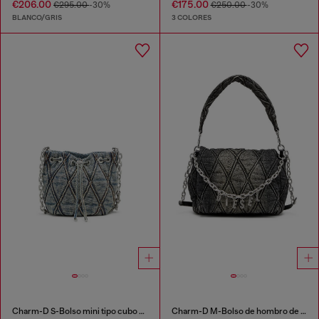
€206.00
€175.00
€295.00
-30%
€250.00
-30%
BLANCO/GRIS
3 COLORES
Charm-D S-Bolso mini tipo cubo en denim acolchado con motivo argyle
Charm-D M-Bolso de hombro de denim acolchado