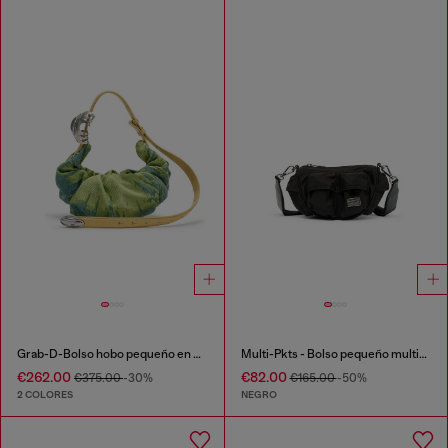
Grab-D-Bolso hobo pequeño en denim satinado arrugado
Multi-Pkts - Bolso pequeño multipocket en tejido recubierto utility
€262.00
€82.00
€375.00
-30%
€165.00
-50%
2 COLORES
NEGRO