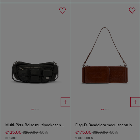
Multi-Pkts-Bolso multipocket en tejido recubierto utility
Flag-D-Bandolera modular con logo en relieve y lavado oscuro
€125.00
€175.00
€250.00
-50%
€350.00
-50%
NEGRO
2 COLORES