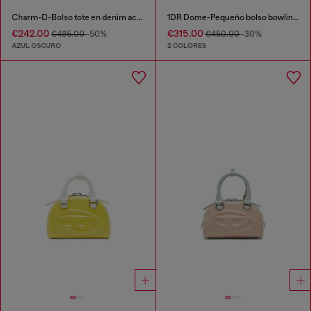
Charm-D-Bolso tote en denim acolchado
1DR Dome-Pequeño bolso bowling en piel efecto serpiente
€242.00
€315.00
€485.00
-50%
€450.00
-30%
AZUL OSCURO
2 COLORES