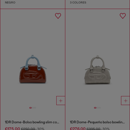
NEGRO
3 COLORES
1DR Dome-Bolso bowling slim con efecto naplak
1DR Dome-Pequeño bolso bowling en piel efecto cocodrilo
€175.00
€276.00
€250.00
-30%
€395.00
-30%