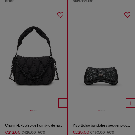
BEIGE
GRIS OSCURO
Charm-D-Bolso de hombro de nailon acolchado
Play-Bolso bandolera pequeño con cristales
€212.00
€225.00
€425.00
-50%
€450.00
-50%