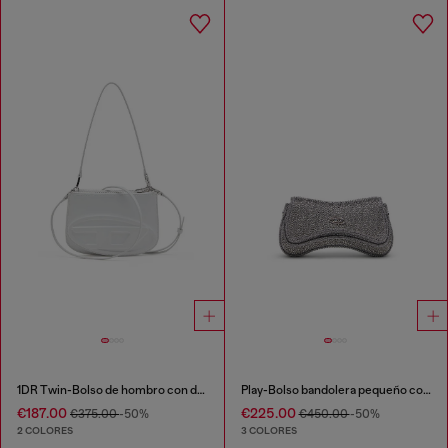
1DR Twin-Bolso de hombro con doble bolsillo en cuero estampado
Play-Bolso bandolera pequeño con cristales
€187.00
€225.00
€375.00
-50%
€450.00
-50%
2 COLORES
3 COLORES