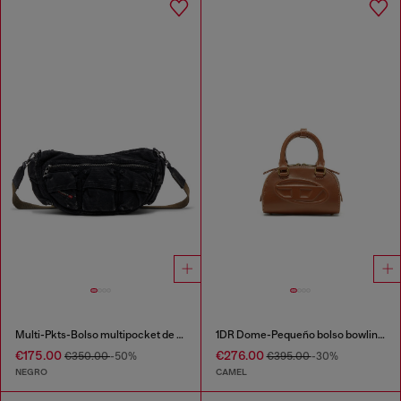
Multi-Pkts-Bolso multipocket de denim lavado
1DR Dome-Pequeño bolso bowling en cuero pull-up
€175.00
€276.00
€350.00
-50%
€395.00
-30%
NEGRO
CAMEL