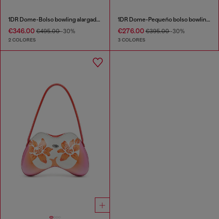
1DR Dome-Bolso bowling alargado en piel efecto serpiente
1DR Dome-Pequeño bolso bowling en piel efecto cocodrilo
€346.00
€276.00
€495.00
-30%
€395.00
-30%
2 COLORES
3 COLORES