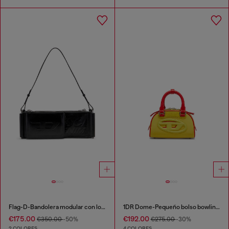
Flag-D-Bandolera modular con logo en relieve y lavado oscuro
1DR Dome-Pequeño bolso bowling de bloques de color
€175.00
€192.00
€350.00
-50%
€275.00
-30%
2 COLORES
4 COLORES