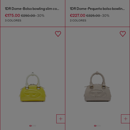
1DR Dome-Bolso bowling slim con efecto naplak
1DR Dome-Pequeño bolso bowling con efecto naplak
€175.00
€227.00
€250.00
-30%
€325.00
-30%
3 COLORES
2 COLORES