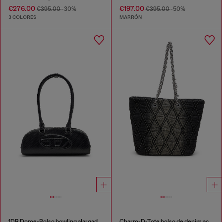
€276.00
€197.00
€395.00
-30%
€395.00
-50%
3 COLORES
MARRÓN
1DR Dome-Bolso bowling alargado en piel efecto serpiente
Charm-D-Tote bolso de denim acolchado