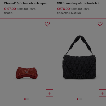
Charm-D S-Bolso de hombro pequeño de nailon acolchado
1DR Dome-Pequeño bolso de bolos con estampado animal
€197.00
€276.00
€395.00
-50%
€395.00
-30%
NEGRO
ROSA/AZUL MARINO