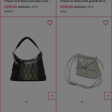
Charm-D S-Bolso mini tipo cubo en denim acolchado tratado
Charm-D-Bolso tote grande de denim acolchado
€212.00
€312.00
€425.00
-50%
€625.00
-50%
NEGRO
AZUL