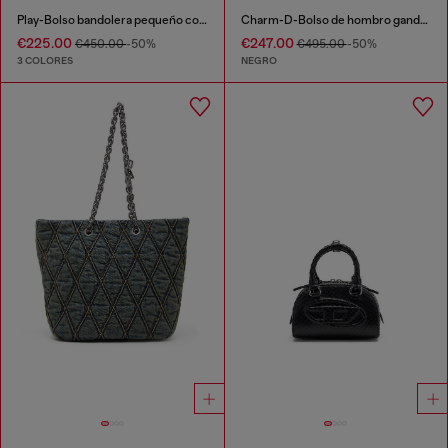
Play-Bolso bandolera pequeño con cristales
Charm-D-Bolso de hombro gande de nailon lavado
€225.00
€247.00
€450.00
-50%
€495.00
-50%
3 COLORES
NEGRO