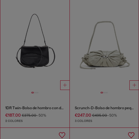
1DR Twin-Bolso de hombro con doble bolsillo en cuero estampado
Scrunch-D-Bolso de hombro pequeño de cuero arrugado
€187.00
€247.00
€375.00
-50%
€495.00
-50%
2 COLORES
3 COLORES