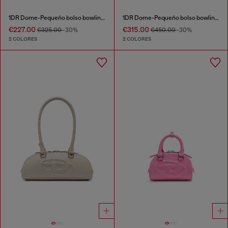
1DR Dome-Pequeño bolso bowling con efecto naplak
1DR Dome-Pequeño bolso bowling en piel efecto serpiente
€227.00
€315.00
€325.00
-30%
€450.00
-30%
2 COLORES
2 COLORES