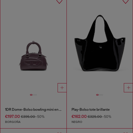
1DR Dome-Bolso bowling mini en piel
Play-Bolso tote brillante
€197.00
€162.00
€395.00
-50%
€325.00
-50%
BORGOÑA
NEGRO