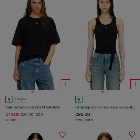
UNISEX
Camiseta con parche D bordado
Crop top con cordones envolventes
€42.00
€95.00
€85.00
-50%
NEGRO
3 COLORES