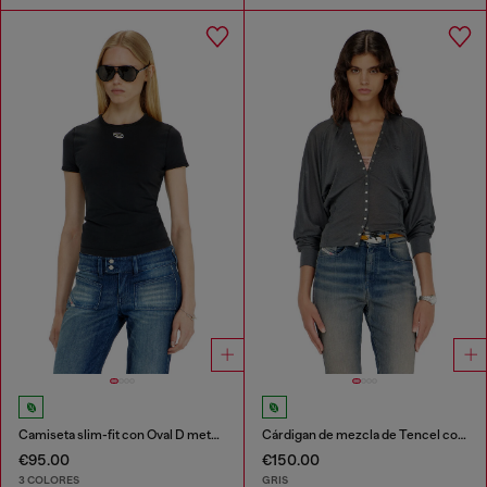
Camiseta slim-fit con Oval D metálico
Cárdigan de mezcla de Tencel con mangas murciélago
€95.00
€150.00
3 COLORES
GRIS