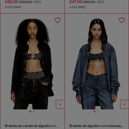
€62.00
€47.00
€125.00
-50%
€95.00
-50%
2 COLORES
4 COLORES
Bralette de canalé de algodón con joya Oval D
Bralette de algodón con estampado de pata de gallo