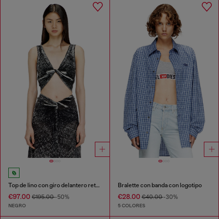
Top de lino con giro delantero retorcido y estampado invertido
Bralette con banda con logotipo
€97.00
€28.00
€195.00
-50%
€40.00
-30%
NEGRO
5 COLORES