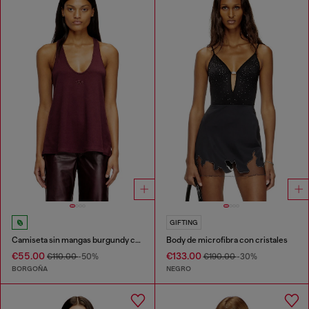
GIFTING
Camiseta sin mangas burgundy con detalle Oval D
Body de microfibra con cristales
€55.00
€133.00
€110.00
-50%
€190.00
-30%
BORGOÑA
NEGRO