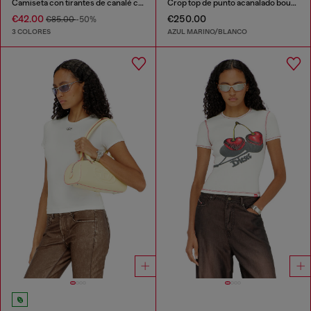
Camiseta con tirantes de canalé con Oval D
Crop top de punto acanalado bouclé índigo
€42.00
€250.00
€85.00
-50%
3 COLORES
AZUL MARINO/BLANCO