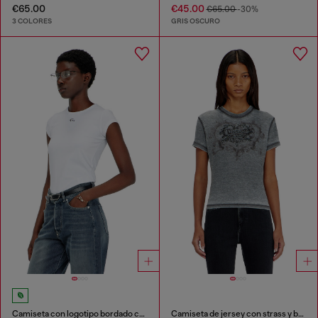
€65.00
€45.00
€65.00
-30%
3 COLORES
GRIS OSCURO
Camiseta con logotipo bordado con abertura
Camiseta de jersey con strass y burnout effect