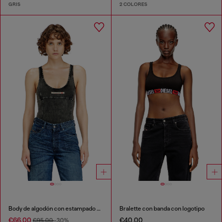
GRIS
2 COLORES
Body de algodón con estampado de pata de gallo
Bralette con banda con logotipo
€66.00
€40.00
€95.00
-30%