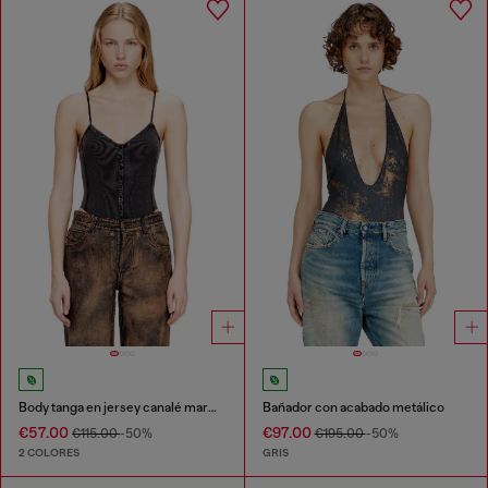
Body tanga en jersey canalé marmolado
Bañador con acabado metálico
€57.00
€97.00
€115.00
-50%
€195.00
-50%
2 COLORES
GRIS