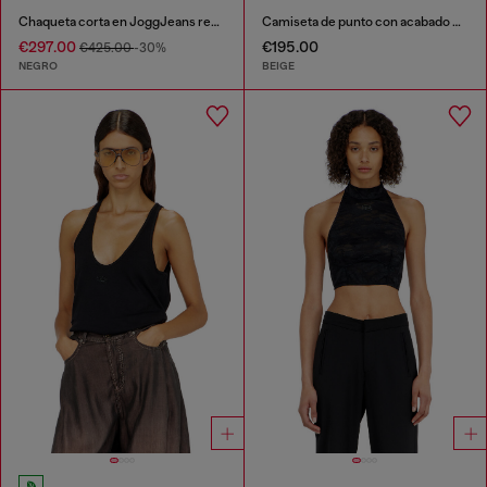
Chaqueta corta en JoggJeans revestido brillante.
Camiseta de punto con acabado metalizado
€297.00
€195.00
€425.00
-30%
NEGRO
BEIGE