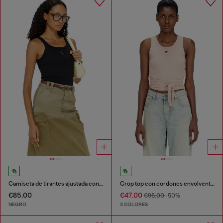
Camiseta de tirantes ajustada con ovalado D cortado a láser
Crop top con cordones envolventes
€85.00
€47.00
€95.00
-50%
NEGRO
3 COLORES