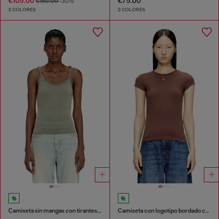
€105.00
€75.00
€150.00
-30%
2 COLORES
2 COLORES
Camiseta sin mangas con tirantes retorcidos
Camiseta con logotipo bordado con abertura