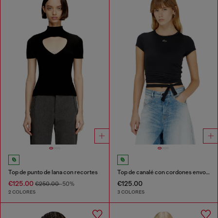
Top de punto de lana con recortes
Top de canalé con cordones envolventes
€125.00
€125.00
€250.00
-50%
2 COLORES
3 COLORES