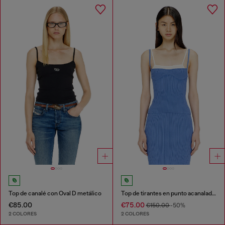
Top de canalé con Oval D metálico
Top de tirantes en punto acanalado con capas
€85.00
€75.00
€150.00
-50%
2 COLORES
2 COLORES