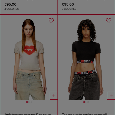
€95.00
€95.00
4 COLORES
3 COLORES
Sudadera con corazón D en acuarela
Top recortado con banda con el logotipo