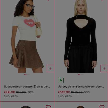
Sudadera con corazón D en acuarela
Jersey de lana de canalé con abertura
€66.00
€147.00
€95.00
-30%
€295.00
-50%
5 COLORES
2 COLORES