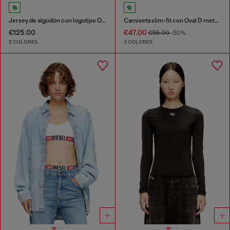
Jersey de algodón con logotipo Oval D
Camiseta slim-fit con Oval D metálico
€125.00
€47.00
€95.00
-50%
2 COLORES
3 COLORES