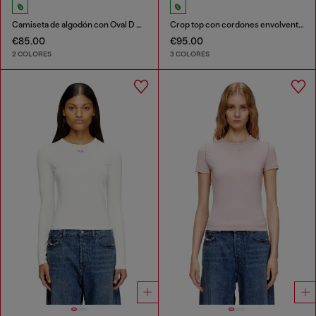
Camiseta de algodón con Oval D metálico
Crop top con cordones envolventes
€85.00
€95.00
2 COLORES
3 COLORES