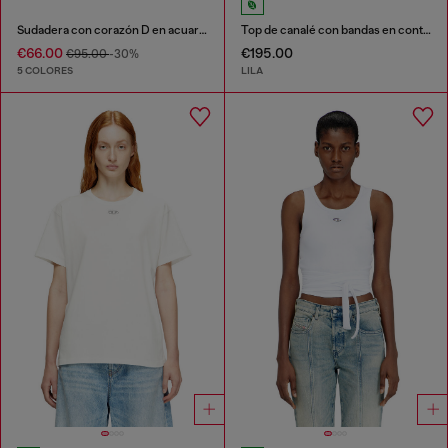
Sudadera con corazón D en acuarela
Top de canalé con bandas en contraste
€66.00
€195.00
€95.00
-30%
5 COLORES
LILA