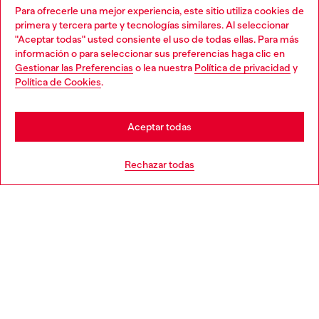
Para ofrecerle una mejor experiencia, este sitio utiliza cookies de
Descubre todos nuestros servicios, tanto en línea como
primera y tercera parte y tecnologías similares. Al seleccionar
en la tienda.
"Aceptar todas" usted consiente el uso de todas ellas. Para más
Choose your location
información o para seleccionar sus preferencias haga clic en
Gestionar las Preferencias
o lea nuestra
Política de privacidad
y
You are currently browsing España website, but it seems you
Política de Cookies
.
Descubre más
may be based in United States
Stay in España
Aceptar todas
AYUDA
Go to United States
Rechazar todas
APARTADO LEGAL
WORLD OF DIESEL
CORPORATE