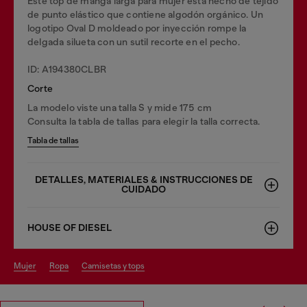
Este top de manga larga para mujer está hecho de tejido
de punto elástico que contiene algodón orgánico. Un
logotipo Oval D moldeado por inyección rompe la
delgada silueta con un sutil recorte en el pecho.
ID: A194380CLBR
Corte
La modelo viste una talla S y mide 175 cm
Consulta la tabla de tallas para elegir la talla correcta.
Tabla de tallas
DETALLES, MATERIALES & INSTRUCCIONES DE
CUIDADO
HOUSE OF DIESEL
mujer
ropa
camisetas y tops