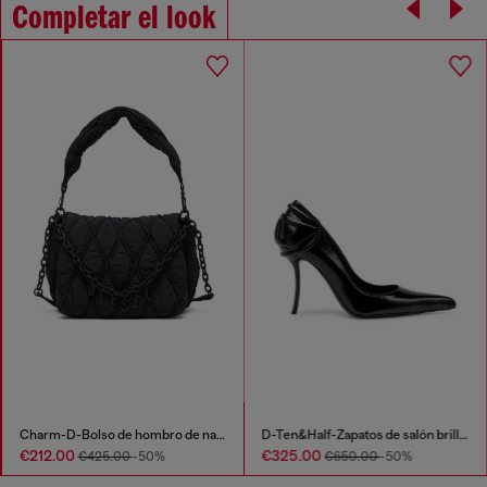
Completar el look
Charm-D-Bolso de hombro de nailon acolchado
D-Ten&Half-Zapatos de salón brillantes con tacón curvado
€212.00
€325.00
€425.00
-50%
€650.00
-50%