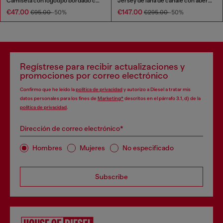
Camiseta con logotipo bordado con abertura
Jersey de lana de canalé con abertura
€47.00
€147.00
€95.00
-50%
€295.00
-50%
Regístrese para recibir actualizaciones y
promociones por correo electrónico
Confirmo que he leído la
política de privacidad
y autorizo a Diesel a tratar mis
datos personales para los fines de
Marketing*
descritos en el párrafo 3.1, d) de la
política de privacidad
.
Dirección de correo electrónico*
Hombres
Mujeres
No especificado
Subscribe