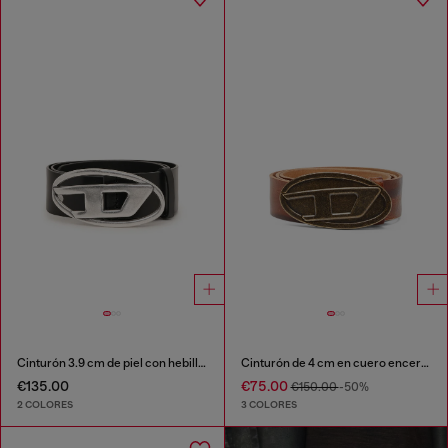
Cinturón 3.9 cm de piel con hebilla en D
Cinturón de 4 cm en cuero encerado
€135.00
€75.00
€150.00
-50%
2 COLORES
3 COLORES