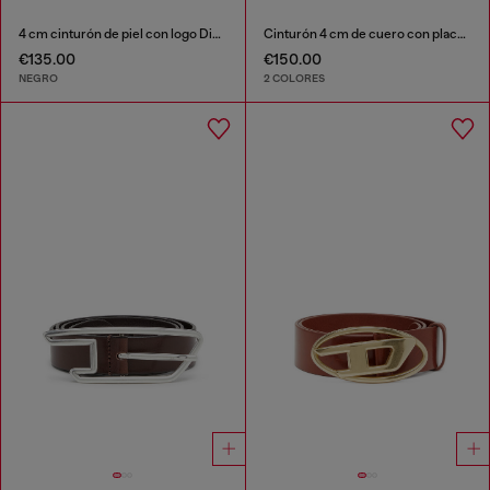
4 cm cinturón de piel con logo Diesel all-over repujado
Cinturón 4 cm de cuero con placa Oval D
€135.00
€150.00
NEGRO
2 COLORES