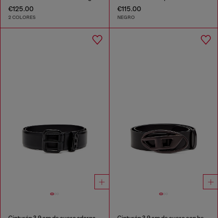
€125.00
€115.00
2 COLORES
NEGRO
Cinturón 3.9 cm de cuero adornado con una placa con el logotipo
Cinturón 3.9 cm de cuero con hebilla metálica Oval D