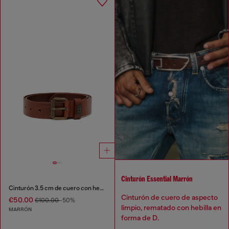
Cinturón Essential Marrón
Cinturón 3.5 cm de cuero con hebilla metálica de marca
Cinturón de cuero de aspecto
€50.00
€100.00
-50%
limpio, rematado con hebilla en
MARRÓN
forma de D.