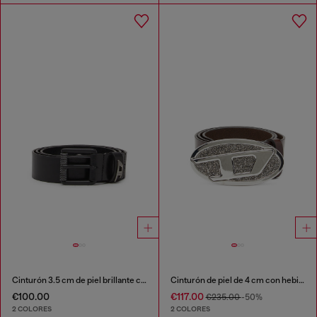
Cinturón 3.5 cm de piel brillante con trabilla con el logotipo
Cinturón de piel de 4 cm con hebilla Oval D con piedras
€100.00
€117.00
€235.00
-50%
2 COLORES
2 COLORES