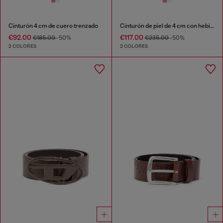
Cinturón 4 cm de cuero trenzado
Cinturón de piel de 4 cm con hebilla Oval D con piedras
€92.00
€117.00
€185.00
-50%
€235.00
-50%
2 COLORES
2 COLORES