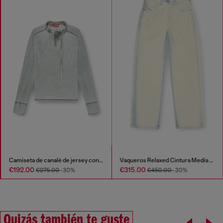
Camiseta de canalé de jersey con tira tipo biker en el cuello
Vaqueros Relaxed Cintura Media 1997 D-Enim-M
€192.00
€315.00
€275.00
-30%
€450.00
-30%
Quizás también te guste