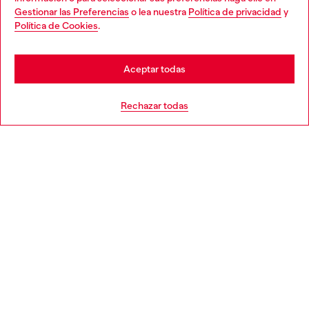
Gestionar las Preferencias
o lea nuestra
Política de privacidad
y
You are currently browsing España website, but it seems you
Política de Cookies
.
Descubre más
may be based in United States
Stay in España
Aceptar todas
AYUDA
Go to United States
Rechazar todas
APARTADO LEGAL
WORLD OF DIESEL
CORPORATE