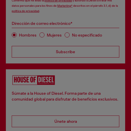
Confirmo que he leído la
política de privacidad
y autorizo a Diesel a tratar mis
datos personales para los fines de
Marketing*
descritos en el párrafo 3.1, d) de la
política de privacidad
.
Dirección de correo electrónico*
Hombres
Mujeres
No especificado
Subscribe
Súmate a la House of Diesel. Forma parte de una
comunidad global para disfrutar de beneficios exclusivos.
Únete ahora