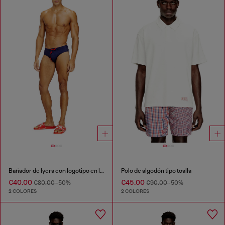
Bañador de lycra con logotipo en la espalda
Polo de algodón tipo toalla
€40.00
€45.00
€80.00
-50%
€90.00
-50%
2 COLORES
2 COLORES