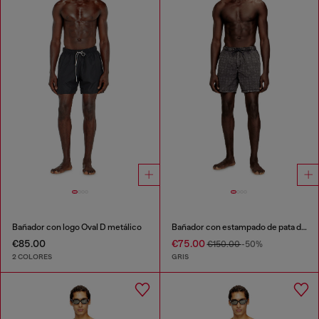
Bañador con logo Oval D metálico
Bañador con estampado de pata de gallo desvaído
€85.00
€75.00
€150.00
-50%
2 COLORES
GRIS