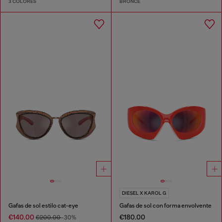
3 COLORES
BRONCE
DIESEL X KAROL G
Gafas de sol estilo cat-eye
Gafas de sol con forma envolvente
€140.00
€180.00
€200.00
-30%