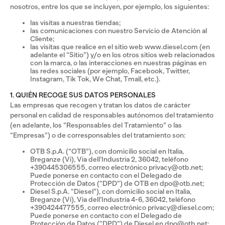
nosotros, entre los que se incluyen, por ejemplo, los siguientes:
las visitas a nuestras tiendas;
las comunicaciones con nuestro Servicio de Atención al
Cliente;
las visitas que realice en el sitio web www.diesel.com (en
adelante el “Sitio”) y/o en los otros sitios web relacionados
con la marca, o las interacciones en nuestras páginas en
las redes sociales (por ejemplo, Facebook, Twitter,
Instagram, Tik Tok, We Chat, Tmall, etc.).
1. QUIÉN RECOGE SUS DATOS PERSONALES
Las empresas que recogen y tratan los datos de carácter
personal en calidad de responsables autónomos del tratamiento
(en adelante, los “Responsables del Tratamiento” o las
“Empresas”) o de corresponsables del tratamiento son:
OTB S.p.A. (“OTB”), con domicilio social en Italia,
Breganze (Vi), Via dell’Industria 2, 36042, teléfono
+390445306555, correo electrónico privacy@otb.net;
Puede ponerse en contacto con el Delegado de
Protección de Datos (“DPD”) de OTB en dpo@otb.net;
Diesel S.p.A. “Diesel”), con domicilio social en Italia,
Breganze (Vi), Via dell’Industria 4-6, 36042, teléfono
+390424477555, correo electrónico privacy@diesel.com;
Puede ponerse en contacto con el Delegado de
Protección de Datos (“DPD”) de Diesel en dpo@otb.net;