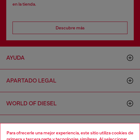
en la tienda.
Descubre más
AYUDA
APARTADO LEGAL
WORLD OF DIESEL
CORPORATE
Para ofrecerle una mejor experiencia, este sitio utiliza cookies de
primera y tercera parte y tecnologías similares. Al seleccionar