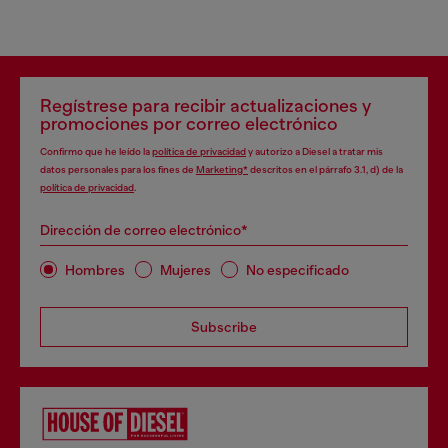
Regístrese para recibir actualizaciones y
promociones por correo electrónico
Confirmo que he leído la
política de privacidad
y autorizo a Diesel a tratar mis
datos personales para los fines de
Marketing*
descritos en el párrafo 3.1, d) de la
política de privacidad
.
Dirección de correo electrónico*
Hombres
Mujeres
No especificado
Subscribe