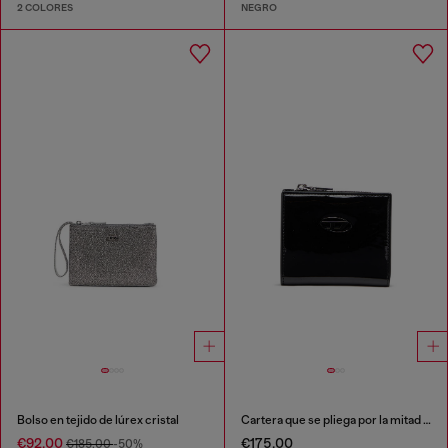
2 COLORES
NEGRO
Bolso en tejido de lúrex cristal
Cartera que se pliega por la mitad de poliuretano brillante
€92.00
€175.00
€185.00
-50%