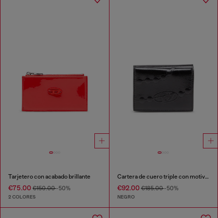
Tarjetero con acabado brillante
Cartera de cuero triple con motivo de cadena en relieve
€75.00
€92.00
€150.00
-50%
€185.00
-50%
2 COLORES
NEGRO