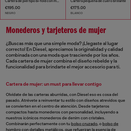
Cartera de piel tipo bi-fold con motivo de cadena grabado
Cartera pequeña de cuero brillante
€195.00
€175.00
NEGRO
BLANCO
Monederos y tarjeteros de mujer
¿Buscas más que una simple moda? ¡Llegaste al lugar
correcto! En Diesel, apreciamos la originalidad y calidad
combinada con una moda que trasciende por los años.
Cada cartera de mujer combina el diseño rebelde y la
funcionalidad para brindarte el mejor accesorio para ti.
Cartera de mujer: un must para llevar contigo
Olvídate de las carteras aburridas, con Diesel eso es cosa del
pasado. Atrévete a reinventar tu estilo con diseños atrevidos que
se convierten en el centro de atención. Desde tarjeteros
compactos hasta monederos con personalidad, incluyendo a
nuestros icónicos monederos de denim con cristales.
Combinarán perfectamente con tu
bolso cruzado
, o
bolso de
hombro
con detalles metálicos, que refuerzan la esencia de