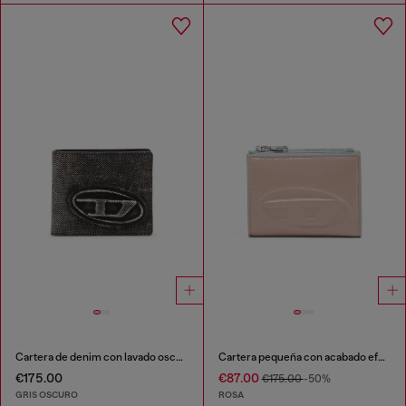
Cartera de denim con lavado oscuro
Cartera pequeña con acabado efecto charol
€175.00
€87.00
€175.00
-50%
GRIS OSCURO
ROSA