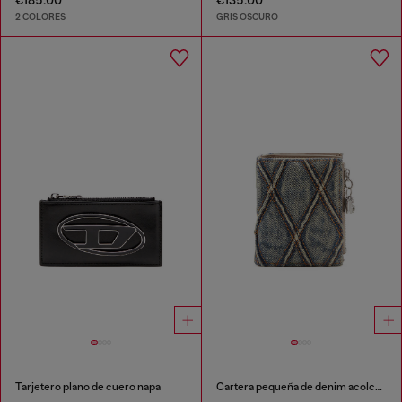
€185.00
€135.00
2 COLORES
GRIS OSCURO
Tarjetero plano de cuero napa
Cartera pequeña de denim acolchado con motivo Argyle