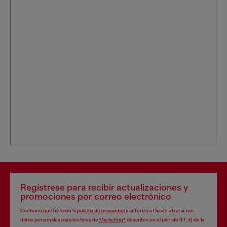
Regístrese para recibir actualizaciones y
promociones por correo electrónico
Confirmo que he leído la
política de privacidad
y autorizo a Diesel a tratar mis
datos personales para los fines de
Marketing*
descritos en el párrafo 3.1, d) de la