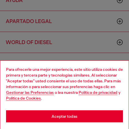
AYUDA
APARTADO LEGAL
WORLD OF DIESEL
CORPORATE
Para ofrecerle una mejor experiencia, este sitio utiliza cookies de
primera y tercera parte y tecnologías similares. Al seleccionar
"Aceptar todas" usted consiente el uso de todas ellas. Para más
Choose your location
información o para seleccionar sus preferencias haga clic en
Gestionar las Preferencias
o lea nuestra
Política de privacidad
y
You are currently browsing España website, but it seems you
Política de Cookies
.
may be based in United States
Country: ES
Language: ES
Stay in España
Aceptar todas
Copyright © 2026 Diesel SpA - Todos los derechos reservados -
Go to United States