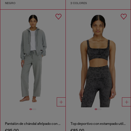
NEGRO
2 COLORES
Pantalón de chándal afelpado con bajos al corte
Top deportivo con estampado utility
€95.00
€85.00