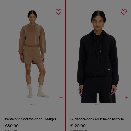
Pantalones cortos en scuba ligero stretch
Sudadera con capucha en mezcla de algodón afelpado
€80.00
€120.00