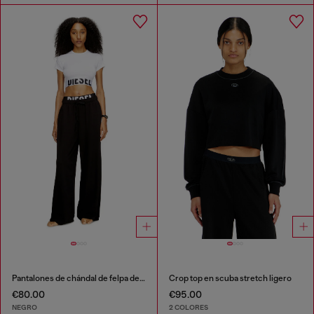
Pantalones de chándal de felpa de algodón con cinturilla con logo
Crop top en scuba stretch ligero
€80.00
€95.00
NEGRO
2 COLORES