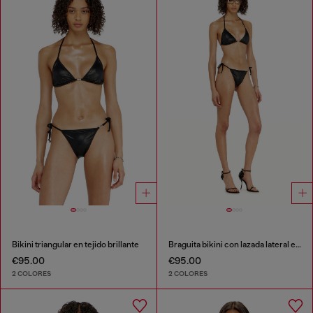
Bikini triangular en tejido brillante
Braguita bikini con lazada lateral en tejido brillante
€95.00
€95.00
2 COLORES
2 COLORES