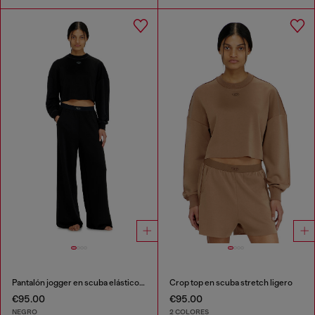
Pantalón jogger en scuba elástico ligero
Crop top en scuba stretch ligero
€95.00
€95.00
NEGRO
2 COLORES