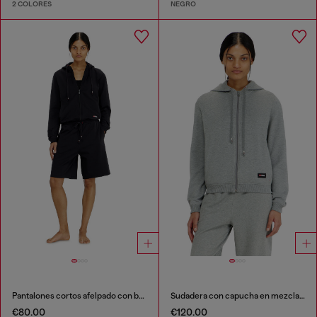
2 COLORES
NEGRO
Pantalones cortos afelpado con bajos al corte
Sudadera con capucha en mezcla de algodón afelpado
€80.00
€120.00