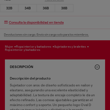
32B
34B
36B
38B
Consulta la disponibilidad en tienda
Devoluciones sin cargo. Envío sin cargo solo para los miembros.
mujer
ropa interior y bañadores
sujetadores y bralettes
ropa interior y bañadores
DESCRIPCIÓN
Descripción del producto
Sujetador con aros de diseño sofisticado en nailon y
elastano, asegurando una excelente elasticidad y
adaptabilidad. La textura de encaje completo le da un
efecto refinado. Las correas ajustables garantizan el
máximo confort y soporte. Un pequeño logo Oval D
añade un toque icónico y distintivo a la prenda.