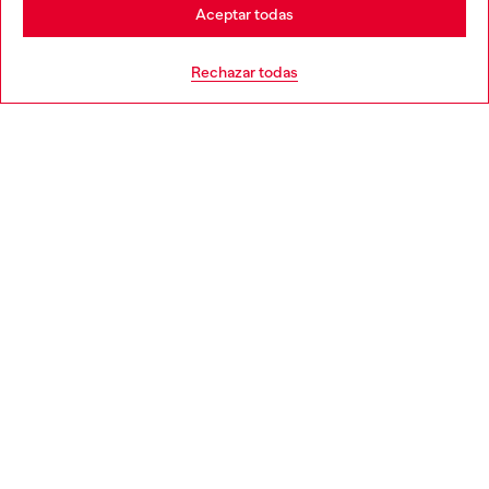
Stay in España
Aceptar todas
AYUDA
Go to United States
Rechazar todas
APARTADO LEGAL
WORLD OF DIESEL
CORPORATE
Country: ES
Language: ES