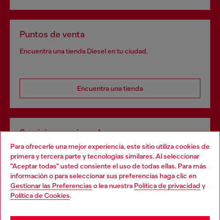
Puntos de venta
Encuentra una tienda Diesel en tu ciudad.
Encuentra una tienda
Servicios omnicanal
Para ofrecerle una mejor experiencia, este sitio utiliza cookies de
Descubre todos nuestros servicios, tanto en línea como
primera y tercera parte y tecnologías similares. Al seleccionar
en la tienda.
"Aceptar todas" usted consiente el uso de todas ellas. Para más
Choose your location
información o para seleccionar sus preferencias haga clic en
Gestionar las Preferencias
o lea nuestra
Política de privacidad
y
You are currently browsing España website, but it seems you
Política de Cookies
.
Descubre más
may be based in United States