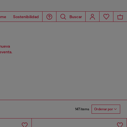
ome
Sostenibilidad
Buscar
enueva
eventa.
147 items
Ordenar por