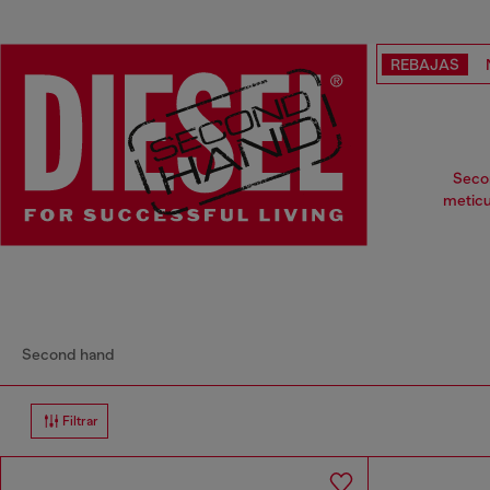
REBAJAS
Secon
meticu
Second hand
Filtrar