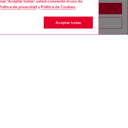
cionar "Aceptar todas" usted consiente el uso de
Política de privacidad
y
Política de Cookies
.
Stay in España
Aceptar todas
Go to United States