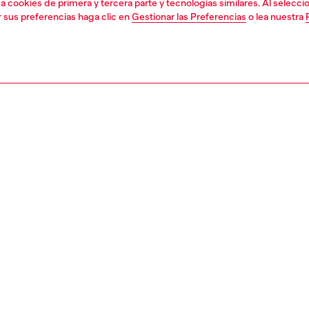
liza cookies de primera y tercera parte y tecnologías similares. Al selec
r sus preferencias haga clic en
Gestionar las Preferencias
o lea nuestra
1 | 2
second hand
second hand
denim second hand
PCIÓN, TAMAÑO Y FIT
ción del producto
eans Second Hand se han reacondicionado: se sometieron
ceso de reparación y lavado, y se trataron con Poligyene
f y OdorCrunch. Es posible que se hayan sustituido
 ribetes o detalles menores no reparables. Las medidas
as están pensadas para artículos nuevos; puede haber
 variaciones de estas medidas en las prendas usadas.
a las notas de estado de cada prenda en particular.