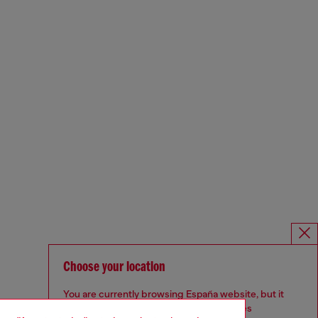
Choose your location
You are currently browsing España website, but it
seems you may be based in United States