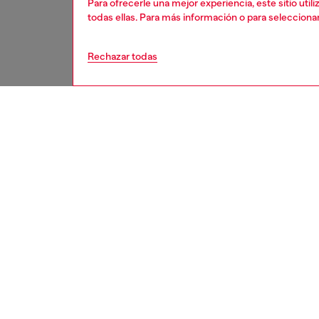
Para ofrecerle una mejor experiencia, este sitio uti
todas ellas. Para más información o para selecciona
Rechazar todas
second hand
DESCRI
Descrip
Estos j
a un pro
ViralOf
algunos
de tall
algunas
Consult