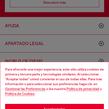
Descubre más
AYUDA
APARTADO LEGAL
WORLD OF DIESEL
Para ofrecerle una mejor experiencia, este sitio utiliza cookies de
primera y tercera parte y tecnologías similares. Al seleccionar
CORPORATE
"Aceptar todas" usted consiente el uso de todas ellas. Para más
Choose your location
información o para seleccionar sus preferencias haga clic en
Gestionar las Preferencias
o lea nuestra
Política de privacidad
y
You are currently browsing España website, but it seems you
Política de Cookies
.
may be based in United States
Stay in España