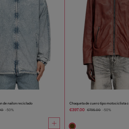
n de nailon reciclado
€397.00
00
-50%
€795.00
-50%