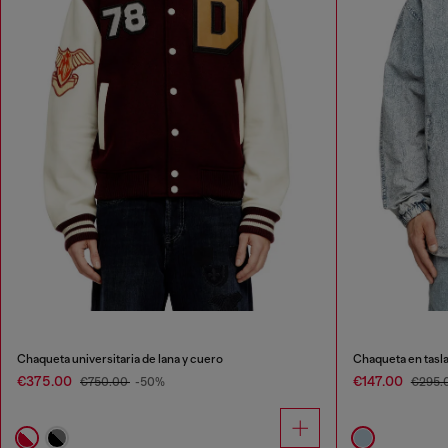
Chaqueta universitaria de lana y cuero
Chaqueta en tasla
€375.00
€147.00
€750.00
-50%
€295.