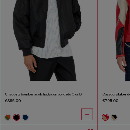
Chaqueta bomber acolchada con bordado Oval D
Cazadora biker de
€395.00
€795.00