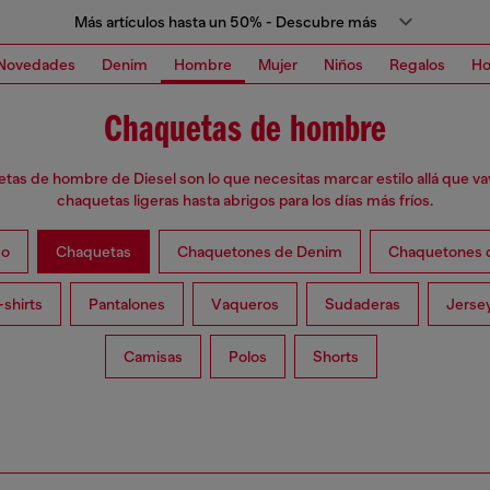
Más artículos hasta un 50% - Descubre más
Novedades
Denim
Hombre
Mujer
Niños
Regalos
H
Chaquetas de hombre
tas de hombre de Diesel son lo que necesitas marcar estilo allá que v
chaquetas ligeras hasta abrigos para los días más fríos.
do
Chaquetas
Chaquetones de Denim
Chaquetones d
-shirts
Pantalones
Vaqueros
Sudaderas
Jerse
Camisas
Polos
Shorts