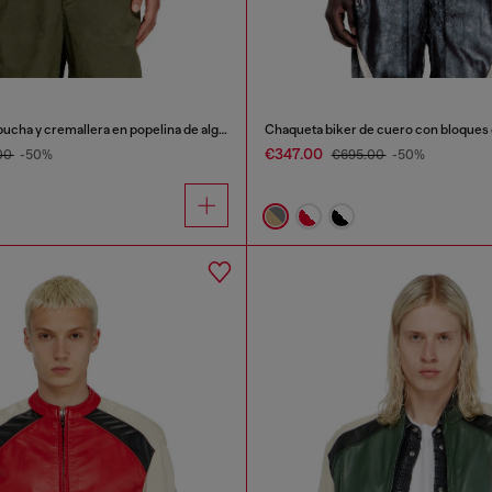
Chaqueta con capucha y cremallera en popelina de algodón
Chaqueta biker de cuero con bloques 
€347.00
00
-50%
€695.00
-50%