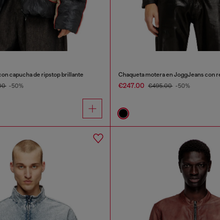
on capucha de ripstop brillante
€247.00
00
-50%
€495.00
-50%