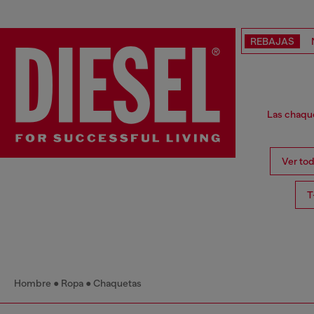
REBAJAS
Las chaque
Ver to
T
Hombre
Ropa
Chaquetas