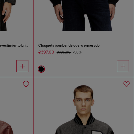
Chaqueta motera en JoggJeans con revestimiento brillante
Chaqueta bomber de cuero encerado
€397.00
€795.00
-50%