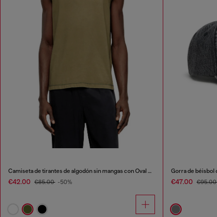
Camiseta de tirantes de algodón sin mangas con Oval D metálico
€42.00
€47.00
€85.00
-50%
€95.0