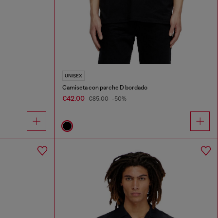
UNISEX
Camiseta con parche D bordado
€42.00
€85.00
-50%