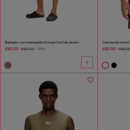
Bañador con estampado trompe l'oeil de denim
Camisa de mezcla
€60.00
€82.00
€120.00
-50%
€165.0