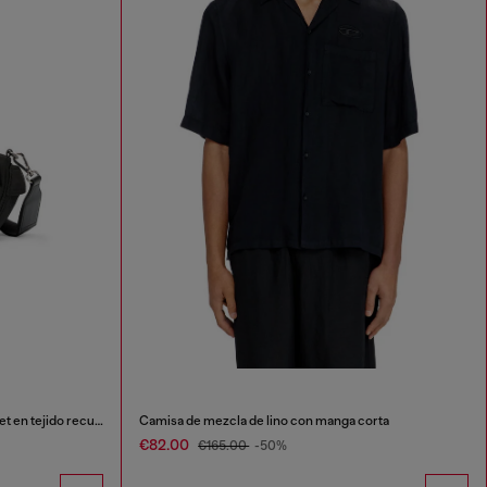
Multi-Pkts - Bolso pequeño multipocket en tejido recubierto utility
Camisa de mezcla de lino con manga corta
€82.00
€165.00
-50%