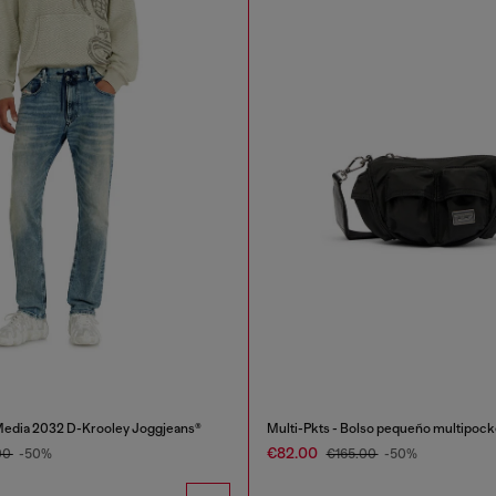
Media 2032 D-Krooley Joggjeans®
€82.00
00
-50%
€165.00
-50%