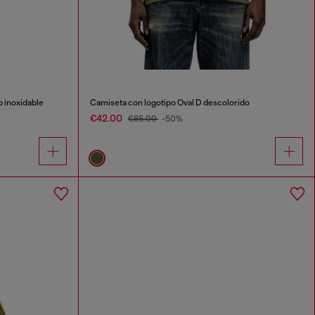
 inoxidable
Camiseta con logotipo Oval D descolorido
€42.00
€85.00
-50%