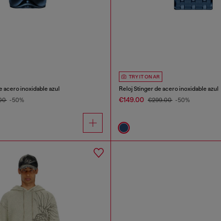
TRY IT ON AR
e acero inoxidable azul
Reloj Stinger de acero inoxidable azul
€149.00
00
-50%
€299.00
-50%