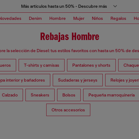
Más artículos hasta un 50% - Descubre más
Novedades
Denim
Hombre
Mujer
Niños
Regalos
H
Rebajas Hombre
e la selección de Diesel: tus estilos favoritos con hasta un 50 % de d
ueros
T-shirts y camisas
Pantalones y shorts
Chaque
pa interior y bañadores
Sudaderas y jerseys
Relojes y joyer
Calzado
Sneakers
Bolsos
Pequeña marroquinería
Otros accesorios