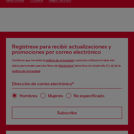
Regístrese para recibir actualizaciones y
promociones por correo electrónico
Confirmo que he leído la
política de privacidad
y autorizo a Diesel a tratar mis
datos personales para los fines de
Marketing*
descritos en el párrafo 3.1, d) de la
política de privacidad
.
Dirección de correo electrónico*
Hombres
Mujeres
No especificado
Subscribe