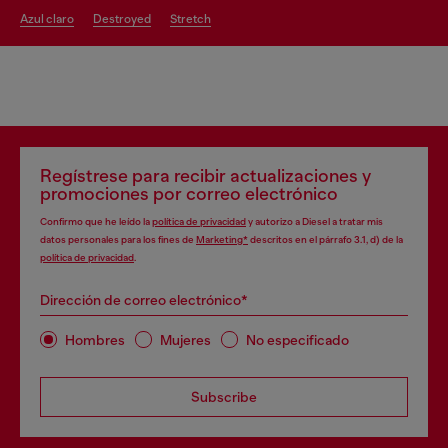
azul claro
destroyed
stretch
Regístrese para recibir actualizaciones y
promociones por correo electrónico
Confirmo que he leído la
política de privacidad
y autorizo a Diesel a tratar mis
datos personales para los fines de
Marketing*
descritos en el párrafo 3.1, d) de la
política de privacidad
.
Dirección de correo electrónico*
Hombres
Mujeres
No especificado
Subscribe