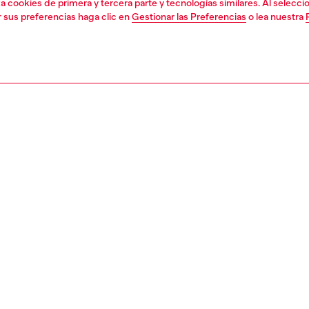
liza cookies de primera y tercera parte y tecnologías similares. Al selec
r sus preferencias haga clic en
Gestionar las Preferencias
o lea nuestra
1 | 2
second hand
second hand
denim second hand
PCIÓN, TAMAÑO Y FIT
ción del producto
eans Second Hand se han reacondicionado: se sometieron
ceso de reparación, lavado y tratamiento de higienización.
le que se hayan sustituido algunos ribetes o detalles
 no reparables. Las medidas de tallas están pensadas
tículos nuevos; puede haber algunas variaciones de estas
 en las prendas usadas. Consulta las notas de estado de
nda en particular.