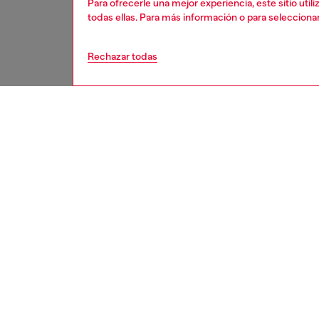
Para ofrecerle una mejor experiencia, este sitio uti
todas ellas. Para más información o para selecciona
Rechazar todas
second hand
DESCRI
Descrip
Estos j
a un pro
Es posib
menores
para ar
medidas
cada pre