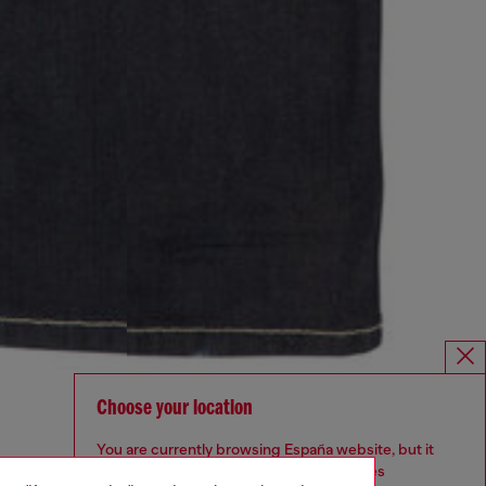
Choose your location
You are currently browsing España website, but it
seems you may be based in United States