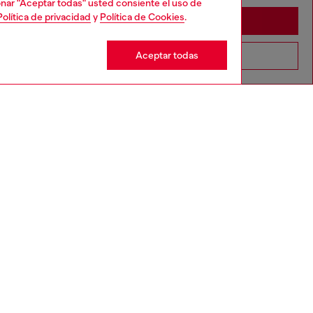
cionar "Aceptar todas" usted consiente el uso de
Política de privacidad
y
Política de Cookies
.
Stay in España
Aceptar todas
Go to United States