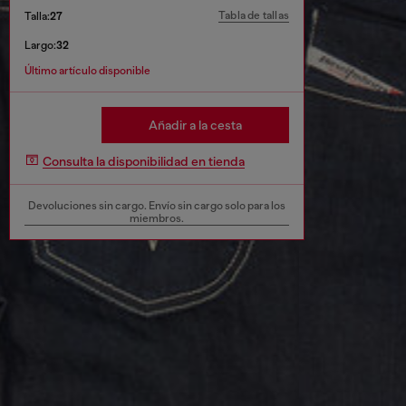
Tabla de tallas
Talla:
27
Largo:
32
Último artículo disponible
Añadir a la cesta
Consulta la disponibilidad en tienda
Devoluciones sin cargo. Envío sin cargo solo para los
miembros.