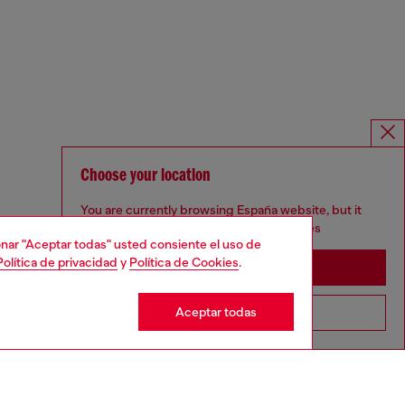
Choose your location
You are currently browsing España website, but it
seems you may be based in United States
cionar "Aceptar todas" usted consiente el uso de
Política de privacidad
y
Política de Cookies
.
Stay in España
Aceptar todas
Go to United States