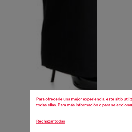
Para ofrecerle una mejor experiencia, este sitio uti
todas ellas. Para más información o para selecciona
Rechazar todas