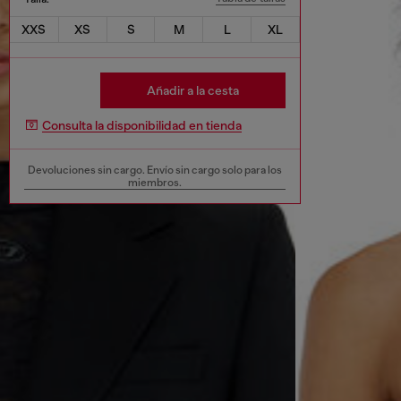
XXS
XS
S
M
L
XL
Añadir a la cesta
Consulta la disponibilidad en tienda
Devoluciones sin cargo. Envío sin cargo solo para los
miembros.