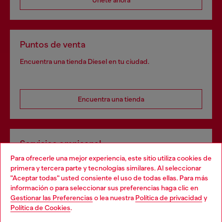
Únete ahora
Puntos de venta
Encuentra una tienda Diesel en tu ciudad.
Encuentra una tienda
Servicios omnicanal
Para ofrecerle una mejor experiencia, este sitio utiliza cookies de
Descubre todos nuestros servicios, tanto en línea como
primera y tercera parte y tecnologías similares. Al seleccionar
en la tienda.
"Aceptar todas" usted consiente el uso de todas ellas. Para más
Choose your location
información o para seleccionar sus preferencias haga clic en
Gestionar las Preferencias
o lea nuestra
Política de privacidad
y
You are currently browsing España website, but it seems you
Política de Cookies
.
Descubre más
may be based in United States