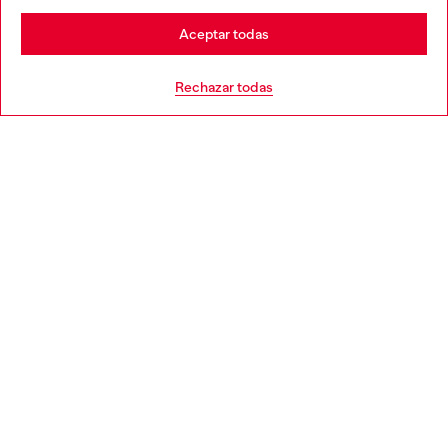
Stay in España
Aceptar todas
AYUDA
Go to United States
Rechazar todas
APARTADO LEGAL
WORLD OF DIESEL
CORPORATE