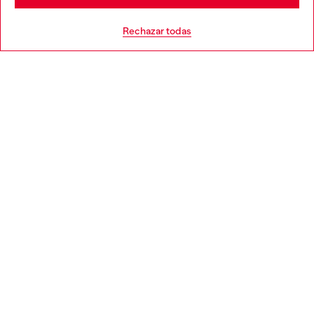
AYUDA
Go to United States
Rechazar todas
APARTADO LEGAL
WORLD OF DIESEL
CORPORATE
Country: ES
Language: ES