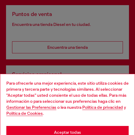
Puntos de venta
Encuentra una tienda Diesel en tu ciudad.
Encuentra una tienda
Servicios omnicanal
Para ofrecerle una mejor experiencia, este sitio utiliza cookies de
Descubre todos nuestros servicios, tanto en línea como
primera y tercera parte y tecnologías similares. Al seleccionar
en la tienda.
"Aceptar todas" usted consiente el uso de todas ellas. Para más
Choose your location
información o para seleccionar sus preferencias haga clic en
Gestionar las Preferencias
o lea nuestra
Política de privacidad
y
You are currently browsing España website, but it seems you
Política de Cookies
.
Descubre más
may be based in United States
Stay in España
Aceptar todas