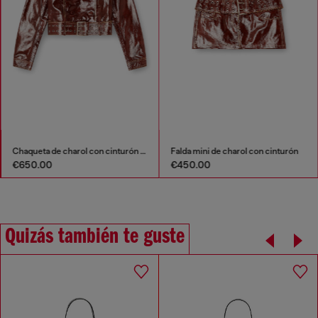
Chaqueta de charol con cinturón ancho
Falda mini de charol con cinturón
€650.00
€450.00
Quizás también te guste