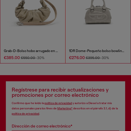
Grab-D-Bolso hobo arrugado en piel efecto serpiente
1DR Dome-Pequeño bolso bowling en piel efecto cocodrilo
€385.00
€276.00
€550.00
-30%
€395.00
-30%
Regístrese para recibir actualizaciones y
promociones por correo electrónico
Confirmo que he leído la
política de privacidad
y autorizo a Diesel a tratar mis
datos personales para los fines de
Marketing*
descritos en el párrafo 3.1, d) de la
política de privacidad
.
Dirección de correo electrónico*