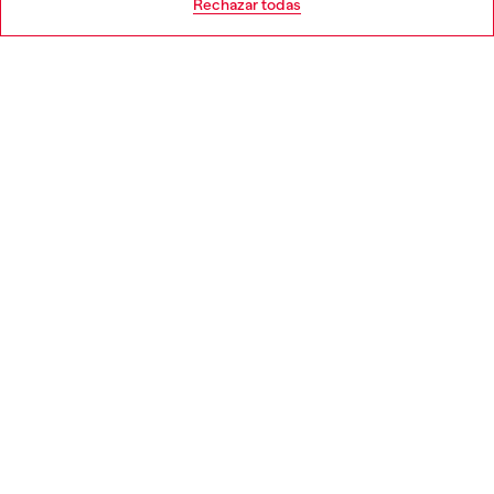
Rechazar todas
APARTADO LEGAL
WORLD OF DIESEL
CORPORATE
Country: ES
Language: ES
Copyright © 2026 Diesel SpA - Todos los derechos reservados -
VAT 00642650246 -
v10.9.10