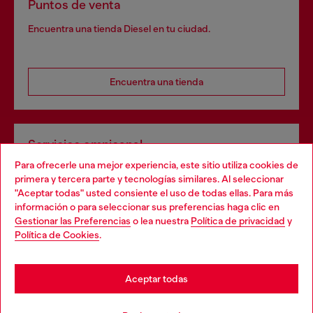
Puntos de venta
Encuentra una tienda Diesel en tu ciudad.
Encuentra una tienda
Servicios omnicanal
Para ofrecerle una mejor experiencia, este sitio utiliza cookies de
Descubre todos nuestros servicios, tanto en línea como
primera y tercera parte y tecnologías similares. Al seleccionar
en la tienda.
"Aceptar todas" usted consiente el uso de todas ellas. Para más
Choose your location
información o para seleccionar sus preferencias haga clic en
Gestionar las Preferencias
o lea nuestra
Política de privacidad
y
You are currently browsing España website, but it seems you
Política de Cookies
.
Descubre más
may be based in United States
Stay in España
Aceptar todas
AYUDA
Go to United States