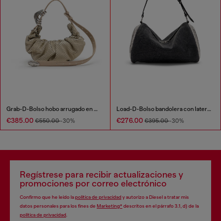
Grab-D-Bolso hobo arrugado en piel efecto serpiente
Load-D-Bolso bandolera con laterales Oval D transparentes
€385.00
€276.00
€550.00
-30%
€395.00
-30%
Regístrese para recibir actualizaciones y
promociones por correo electrónico
Confirmo que he leído la
política de privacidad
y autorizo a Diesel a tratar mis
datos personales para los fines de
Marketing*
descritos en el párrafo 3.1, d) de la
política de privacidad
.