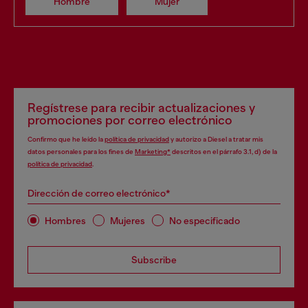
Hombre
Mujer
Regístrese para recibir actualizaciones y
promociones por correo electrónico
Confirmo que he leído la
política de privacidad
y autorizo a Diesel a tratar mis
datos personales para los fines de
Marketing*
descritos en el párrafo 3.1, d) de la
política de privacidad
.
Dirección de correo electrónico*
Hombres
Mujeres
No especificado
Subscribe