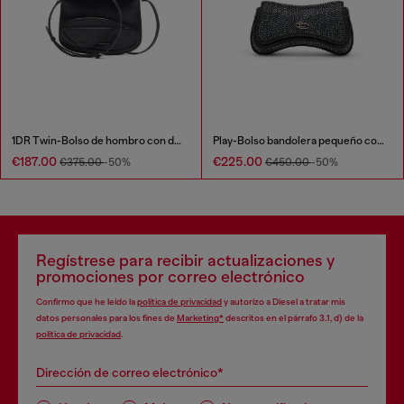
1DR Twin-Bolso de hombro con doble bolsillo en cuero estampado
Play-Bolso bandolera pequeño con cristales
€187.00
€225.00
€375.00
-50%
€450.00
-50%
Regístrese para recibir actualizaciones y
promociones por correo electrónico
Confirmo que he leído la
política de privacidad
y autorizo a Diesel a tratar mis
datos personales para los fines de
Marketing*
descritos en el párrafo 3.1, d) de la
política de privacidad
.
Dirección de correo electrónico*