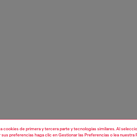
liza cookies de primera y tercera parte y tecnologías similares. Al selec
r sus preferencias haga clic en
Gestionar las Preferencias
o lea nuestra