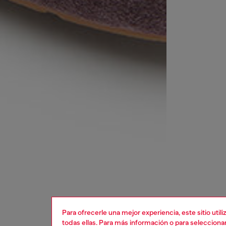
Para ofrecerle una mejor experiencia, este sitio uti
todas ellas. Para más información o para selecciona