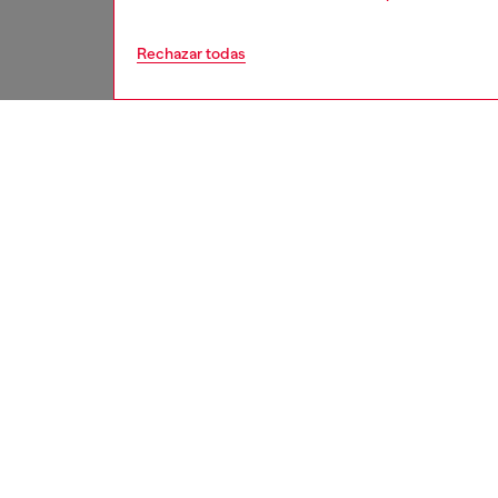
Rechazar todas
mujer
calzad
DESCRI
Descrip
Zapatill
detalle
cordone
ovalado 
acentos
distint
ID: Y03