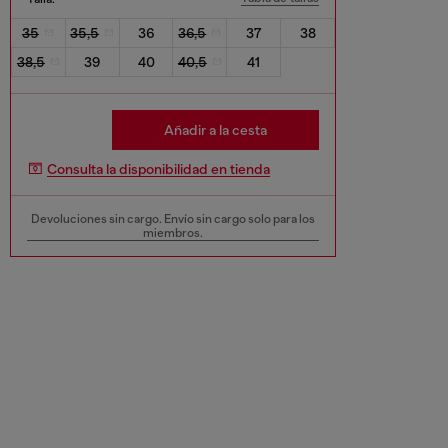
35
35,5
36
36,5
37
38
38,5
39
40
40,5
41
Añadir a la cesta
Consulta la disponibilidad en tienda
Devoluciones sin cargo. Envío sin cargo solo para los
miembros.