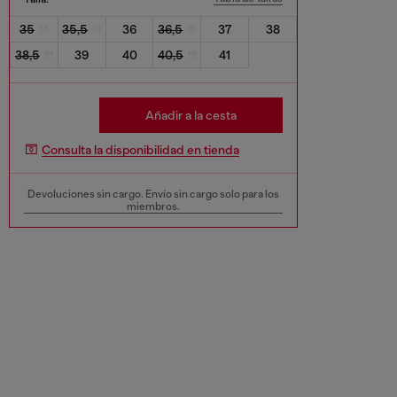
35
35,5
36
36,5
37
38
38,5
39
40
40,5
41
Añadir a la cesta
Consulta la disponibilidad en tienda
Devoluciones sin cargo. Envío sin cargo solo para los
miembros.