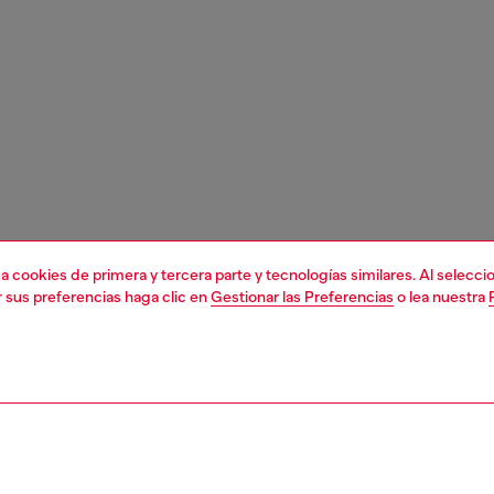
liza cookies de primera y tercera parte y tecnologías similares. Al selec
r sus preferencias haga clic en
Gestionar las Preferencias
o lea nuestra
1 | 6