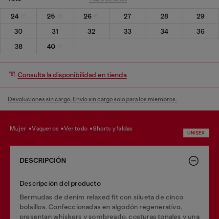
24
25
26
27
28
29
30
31
32
33
34
36
38
40
Consulta la disponibilidad en tienda
Devoluciones sin cargo. Envío sin cargo solo para los miembros.
mujer
vaqueros
ver todo
shorts y faldas
UNISEX
DESCRIPCIÓN
Descripción del producto
Bermudas de denim relaxed fit con silueta de cinco
bolsillos. Confeccionadas en algodón regenerativo,
presentan whiskers y sombreado, costuras tonales y una