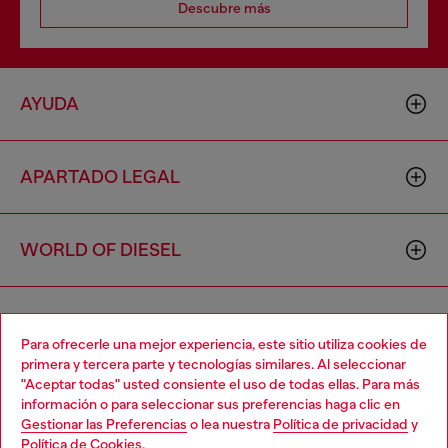
Descubre más
AYUDA
APARTADO LEGAL
WORLD OF DIESEL
CORPORATE
Para ofrecerle una mejor experiencia, este sitio utiliza cookies de
primera y tercera parte y tecnologías similares. Al seleccionar
"Aceptar todas" usted consiente el uso de todas ellas. Para más
Choose your location
información o para seleccionar sus preferencias haga clic en
Gestionar las Preferencias
o lea nuestra
Política de privacidad
y
You are currently browsing España website, but it seems you
Política de Cookies
.