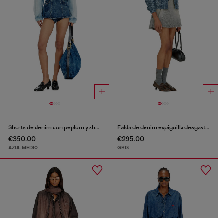
Shorts de denim con peplum y shadow patches
Falda de denim espiguilla desgastado
€350.00
€295.00
AZUL MEDIO
GRIS