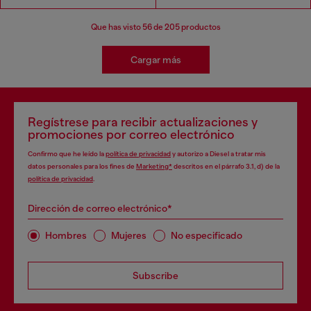
Que has visto
56
de 205 productos
Cargar más
Regístrese para recibir actualizaciones y
promociones por correo electrónico
Confirmo que he leído la
política de privacidad
y autorizo a Diesel a tratar mis
datos personales para los fines de
Marketing*
descritos en el párrafo 3.1, d) de la
política de privacidad
.
Dirección de correo electrónico*
Hombres
Mujeres
No especificado
Subscribe