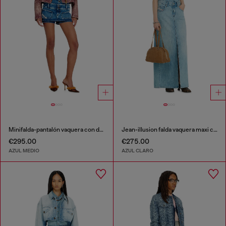
Minifalda-pantalón vaquera con doble cintura
Jean-illusion falda vaquera maxi con aberturas
€295.00
€275.00
AZUL MEDIO
AZUL CLARO